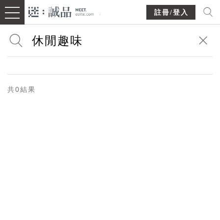
註冊/登入
共0結果