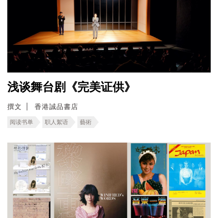
浅谈舞台剧《完美证供》
撰文
香港誠品書店
阅读书单
职人絮语
藝術