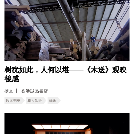
树犹如此，人何以堪——《木送》观映
後感
撰文
香港誠品書店
阅读书单
职人絮语
藝術