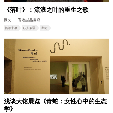
《落叶》︰流浪之叶的重生之歌
撰文
香港誠品書店
阅读书单
职人絮语
藝術
浅谈大馆展览《青蛇：女性心中的生态
学》