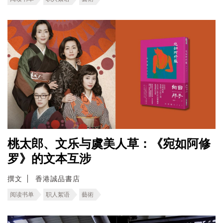
桃太郎、文乐与虞美人草：《宛如阿修
罗》的文本互涉
撰文
香港誠品書店
阅读书单
职人絮语
藝術