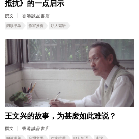
抵抗》的一点启示
撰文
香港誠品書店
阅读书单
作家推薦
职人絮语
王文兴的故事，为甚麽如此难说？
撰文
香港誠品書店
阅读书单
台灣文學
作家推薦
职人絮语
小說