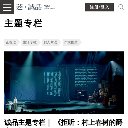
注册/登入
主题专栏
正在读
生活专栏
职人絮语
作家推薦
诚品主题专栏｜ 《拒听：村上春树的爵