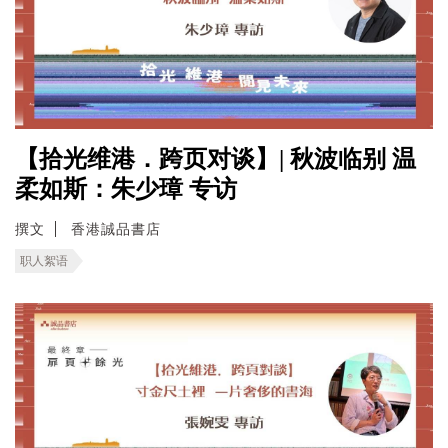
【拾光维港．跨页对谈】| 秋波临别 温
柔如斯：朱少璋 专访
撰文
香港誠品書店
职人絮语