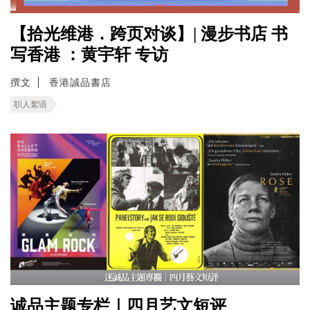
【拾光维港．跨页对谈】| 漫步书店 书
写香港 ：黄宇轩 专访
撰文
香港誠品書店
职人絮语
诚品主题专栏｜四月艺文短评