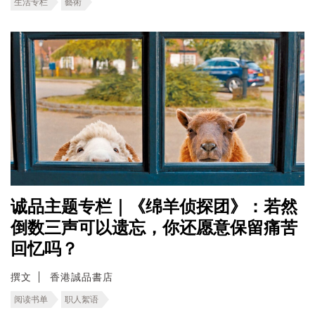
生活专栏
藝術
诚品主题专栏｜《绵羊侦探团》：若然
倒数三声可以遗忘，你还愿意保留痛苦
回忆吗？
撰文
香港誠品書店
阅读书单
职人絮语