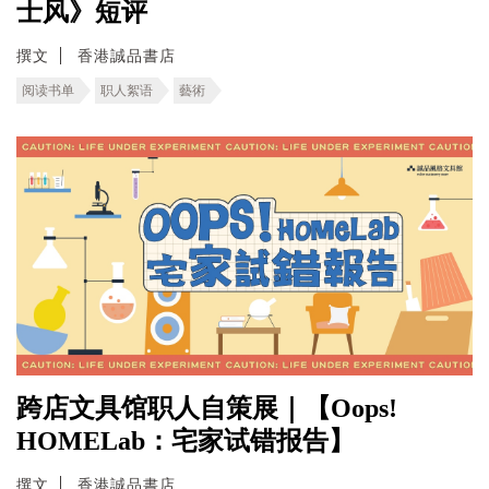
士风》短评
撰文
香港誠品書店
阅读书单
职人絮语
藝術
跨店文具馆职人自策展｜【Oops!
HOMELab：宅家试错报告】
撰文
香港誠品書店