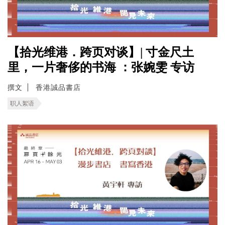
【拾光维港．跨页对谈】| 寸金尺土
里，一片奢侈的书海 ：张婉雯 专访
撰文
香港誠品書店
职人絮语