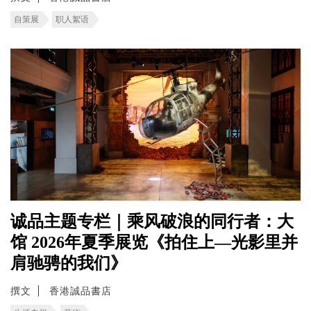
自策展
职人絮语
诚品主题专栏｜乘风破浪的同行者：大
馆 2026年夏季展览《拍住上—光影里并
肩驰骋的我们》
撰文
香港誠品書店