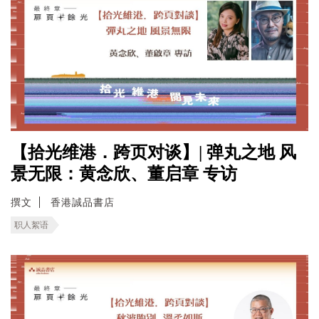
【拾光维港．跨页对谈】| 弹丸之地 风
景无限：黄念欣、董启章 专访
撰文
香港誠品書店
职人絮语