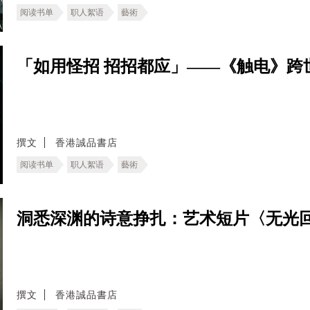
阅读书单
职人絮语
藝術
「如用怪招 招招都应」——《触电》跨
撰文
香港誠品書店
阅读书单
职人絮语
藝術
洞悉深渊的诗意挣扎：艺术短片〈无光
撰文
香港誠品書店