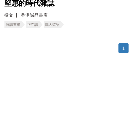
堅惠的時代雜誌
撰文
香港誠品書店
閱讀書單
正在讀
職人絮語
1