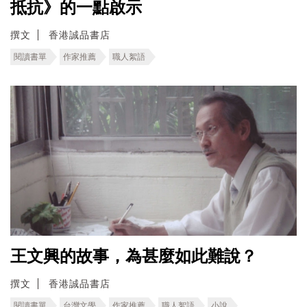
抵抗》的一點啟示
撰文
香港誠品書店
閱讀書單
作家推薦
職人絮語
王文興的故事，為甚麼如此難說？
撰文
香港誠品書店
閱讀書單
台灣文學
作家推薦
職人絮語
小說