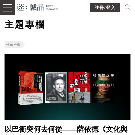
註冊/登入
主題專欄
作家推薦
以巴衝突何去何從——薩依德《文化與