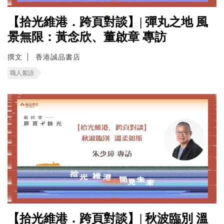
【拾光維港．跨頁對談】| 彈丸之地 風
景無限：黃念欣、董啟章 專訪
撰文
香港誠品書店
職人絮語
【拾光維港．跨頁對談】| 秋波臨別 溫