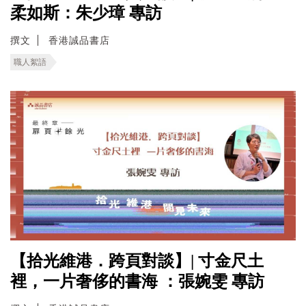
柔如斯：朱少璋 專訪
撰文
香港誠品書店
職人絮語
【拾光維港．跨頁對談】| 寸金尺土
裡，一片奢侈的書海 ：張婉雯 專訪