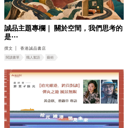
誠品主題專欄｜ ​關於空間，我們思考的
是⋯
撰文
香港誠品書店
閱讀書單
職人絮語
藝術