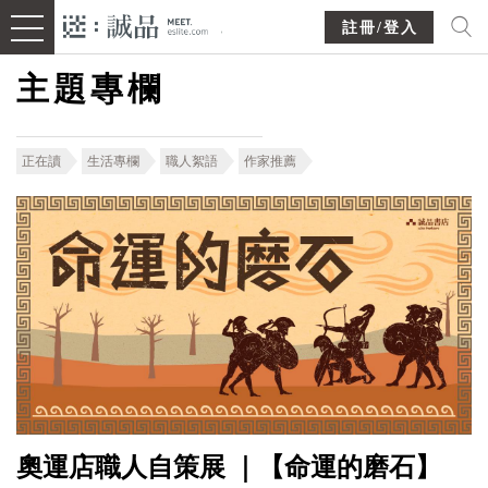
註冊/登入
主題專欄
正在讀
生活專欄
職人絮語
作家推薦
奧運店職人自策展 ｜【命運的磨石】