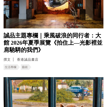
誠品主題專欄｜乘風破浪的同行者：大
館 2026年夏季展覽《拍住上—光影裡並
肩馳騁的我們》
撰文
香港誠品書店
生活專欄
藝術