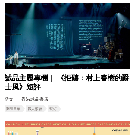
誠品主題專欄｜ 《拒聽：村上春樹的爵
士風》短評
撰文
香港誠品書店
閱讀書單
職人絮語
藝術