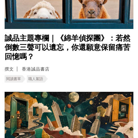
誠品主題專欄｜《綿羊偵探團》：若然
倒數三聲可以遺忘，你還願意保留痛苦
回憶嗎？
撰文
香港誠品書店
閱讀書單
職人絮語