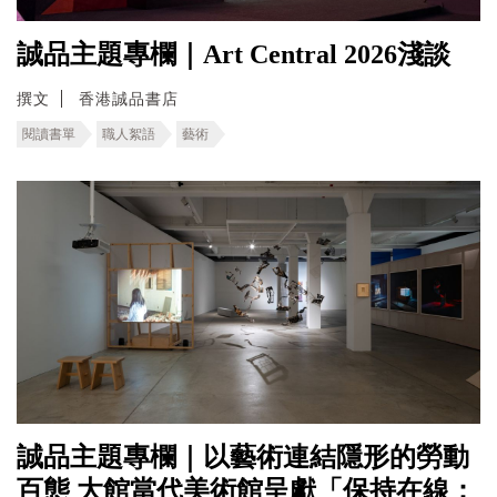
誠品主題專欄｜Art Central 2026淺談
撰文
香港誠品書店
閱讀書單
職人絮語
藝術
誠品主題專欄｜以藝術連結隱形的勞動
百態 ⼤館當代美術館呈獻「保持在線：