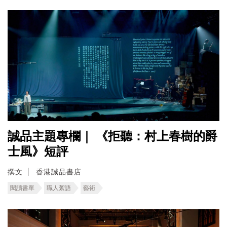
誠品主題專欄｜ 《拒聽：村上春樹的爵
士風》短評
撰文
香港誠品書店
閱讀書單
職人絮語
藝術