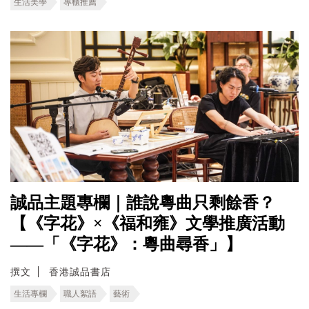
生活美學
專櫃推薦
誠品主題專欄｜誰說粵曲只剩餘香？
【《字花》×《福和雍》文學推廣活動
——「《字花》：粵曲尋香」】
撰文
香港誠品書店
生活專欄
職人絮語
藝術