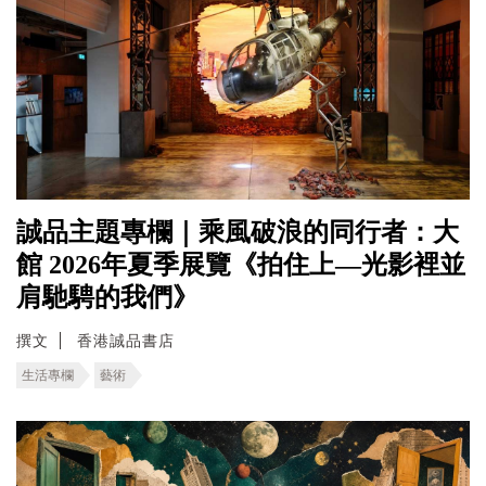
誠品主題專欄｜乘風破浪的同行者：大
館 2026年夏季展覽《拍住上—光影裡並
肩馳騁的我們》
撰文
香港誠品書店
生活專欄
藝術