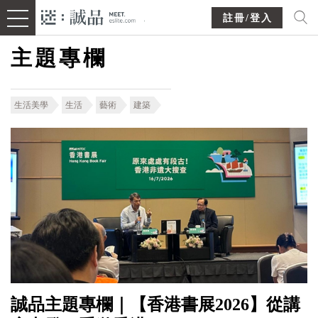
註冊/登入
主題專欄
生活美學
生活
藝術
建築
誠品主題專欄｜【香港書展2026】從講