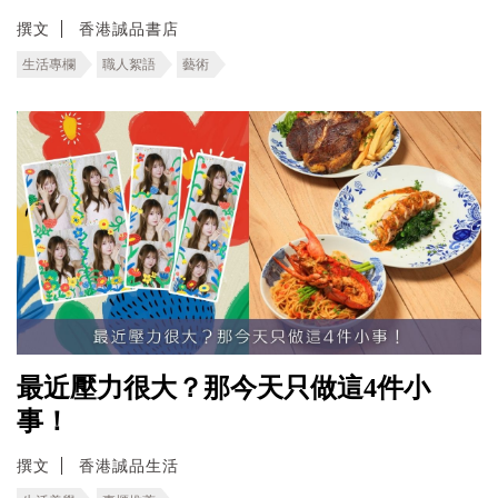
撰文
香港誠品書店
生活專欄
職人絮語
藝術
最近壓力很大？那今天只做這4件小
事！
撰文
香港誠品生活