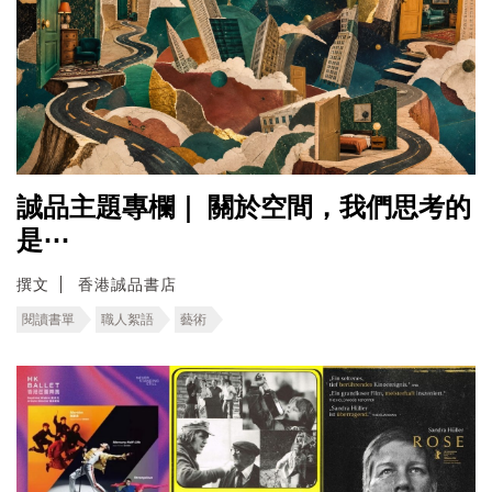
誠品主題專欄｜ ​關於空間，我們思考的
是⋯
撰文
香港誠品書店
閱讀書單
職人絮語
藝術