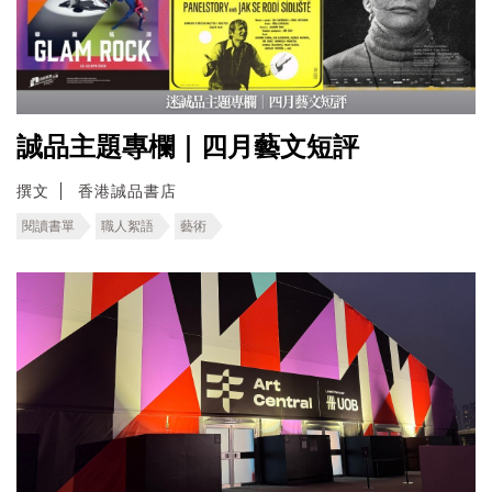
誠品主題專欄｜四月藝文短評
撰文
香港誠品書店
閱讀書單
職人絮語
藝術