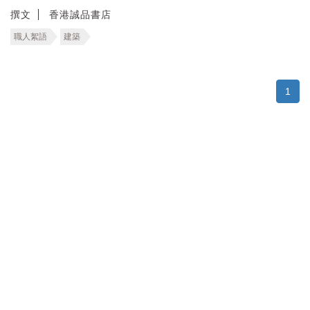
撰文
香港誠品書店
職人絮語
建築
1