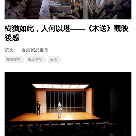
樹猶如此，人何以堪——《木送》觀映
後感
撰文
香港誠品書店
閱讀書單
職人絮語
藝術