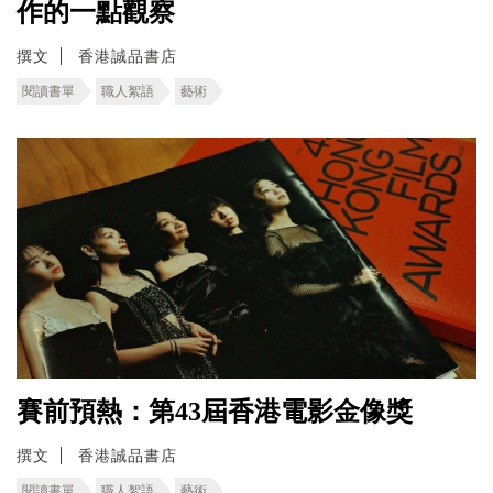
作的一點觀察
撰文
香港誠品書店
閱讀書單
職人絮語
藝術
賽前預熱：第43屆香港電影金像獎
撰文
香港誠品書店
閱讀書單
職人絮語
藝術