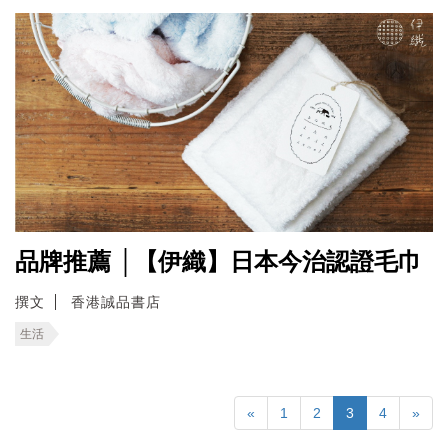
品牌推薦 │【伊織】日本今治認證毛巾
撰文
香港誠品書店
生活
«
1
2
3
4
»