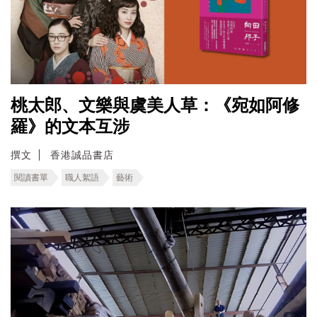
桃太郎、文樂與虞美人草：《宛如阿修
羅》的文本互涉
撰文
香港誠品書店
閱讀書單
職人絮語
藝術