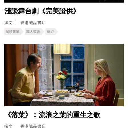
淺談舞台劇《完美證供》
撰文
香港誠品書店
閱讀書單
職人絮語
藝術
《落葉》︰流浪之葉的重生之歌
撰文
香港誠品書店