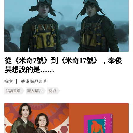
從《米奇7號》到《米奇17號》，奉俊
昊想說的是……
撰文
香港誠品書店
閱讀書單
職人絮語
藝術