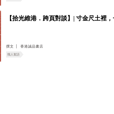
【拾光維港．跨頁對談】| 寸金尺土裡，
撰文
香港誠品書店
職人絮語