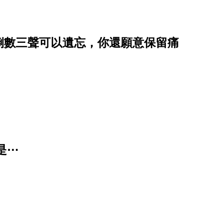
倒數三聲可以遺忘，你還願意保留痛
是⋯