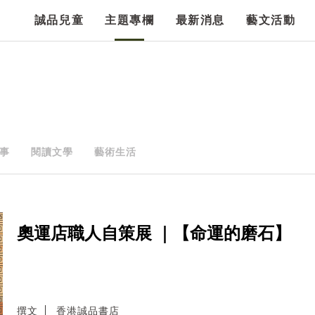
誠品兒童
主題專欄
最新消息
藝文活動
事
閱讀文學
藝術生活
奧運店職人自策展 ｜【命運的磨石】
撰文
香港誠品書店