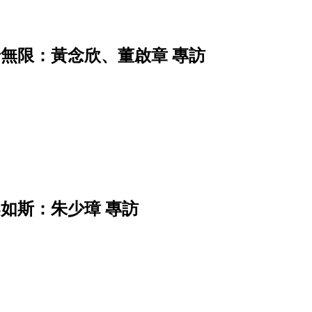
景無限：黃念欣、董啟章 專訪
柔如斯：朱少璋 專訪