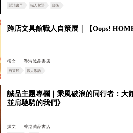
閱讀書單
職人絮語
藝術
跨店文具館職人自策展｜【Oops! HOM
撰文
香港誠品書店
自策展
職人絮語
誠品主題專欄｜乘風破浪的同行者：大館 
並肩馳騁的我們》
撰文
香港誠品書店