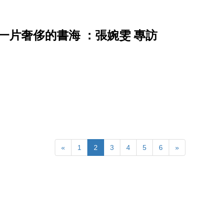
一片奢侈的書海 ：張婉雯 專訪
«
1
2
3
4
5
6
»