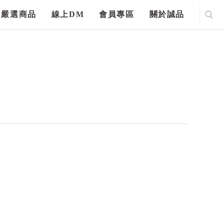
嚴選商品
線上DM
會員專區
關於誠品