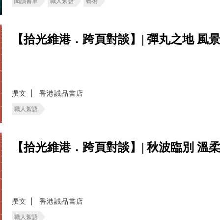
閱讀書單
職人絮語
藝術
【拾光維港．跨頁對談】| 彈丸之地 風
撰文
香港誠品書店
職人絮語
【拾光維港．跨頁對談】| 秋波臨別 溫
撰文
香港誠品書店
職人絮語