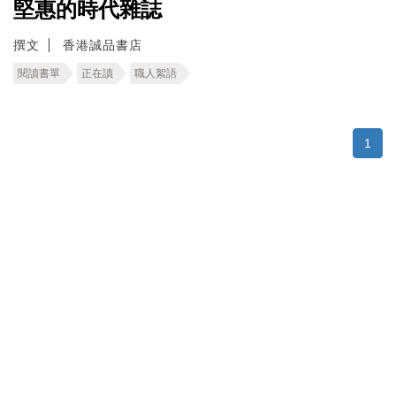
堅惠的時代雜誌
撰文
香港誠品書店
閱讀書單
正在讀
職人絮語
1