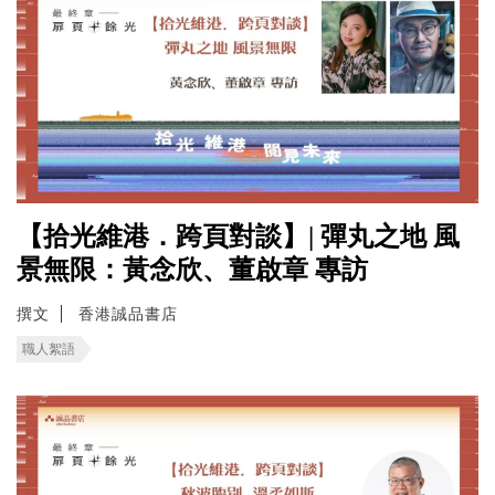
【拾光維港．跨頁對談】| 彈丸之地 風
景無限：黃念欣、董啟章 專訪
撰文
香港誠品書店
職人絮語