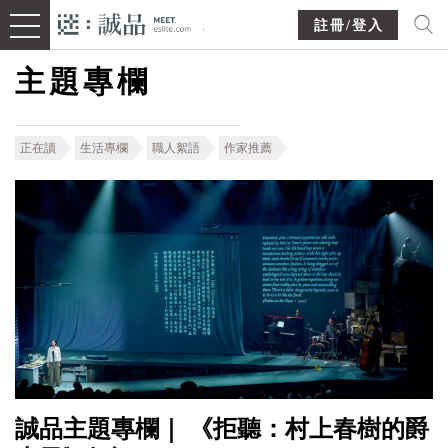
註冊/登入
主題專欄
正在讀
生活專欄
職人絮語
作家推薦
誠品主題專欄｜ 《拒聽：村上春樹的爵