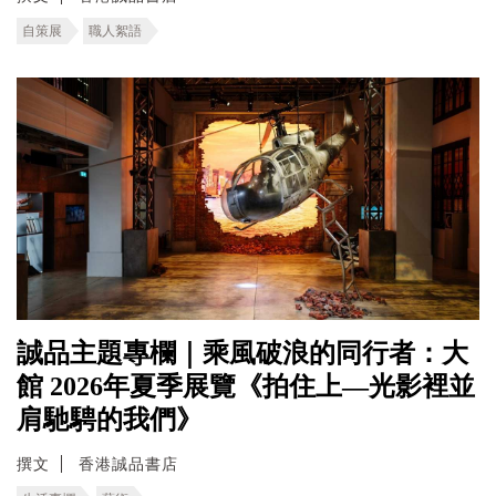
自策展
職人絮語
誠品主題專欄｜乘風破浪的同行者：大
館 2026年夏季展覽《拍住上—光影裡並
肩馳騁的我們》
撰文
香港誠品書店