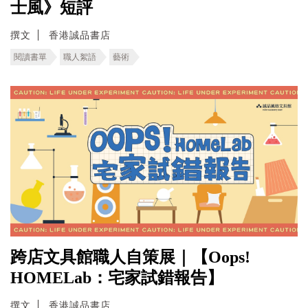
士風》短評
撰文
香港誠品書店
閱讀書單
職人絮語
藝術
跨店文具館職人自策展｜【Oops!
HOMELab：宅家試錯報告】
撰文
香港誠品書店