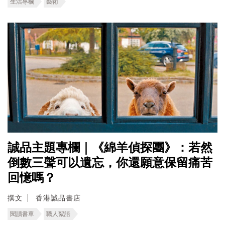
生活專欄
藝術
誠品主題專欄｜《綿羊偵探團》：若然
倒數三聲可以遺忘，你還願意保留痛苦
回憶嗎？
撰文
香港誠品書店
閱讀書單
職人絮語