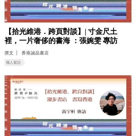
【拾光維港．跨頁對談】| 寸金尺土
裡，一片奢侈的書海 ：張婉雯 專訪
撰文
香港誠品書店
職人絮語