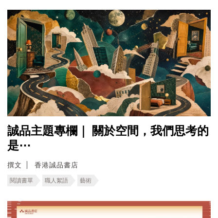
誠品主題專欄｜ ​關於空間，我們思考的
是⋯
撰文
香港誠品書店
閱讀書單
職人絮語
藝術