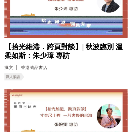
【拾光維港．跨頁對談】| 秋波臨別 溫
柔如斯：朱少璋 專訪
撰文
香港誠品書店
職人絮語