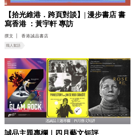
【拾光維港．跨頁對談】| 漫步書店 書
寫香港 ：黃宇軒 專訪
撰文
香港誠品書店
職人絮語
誠品主題專欄｜四月藝文短評