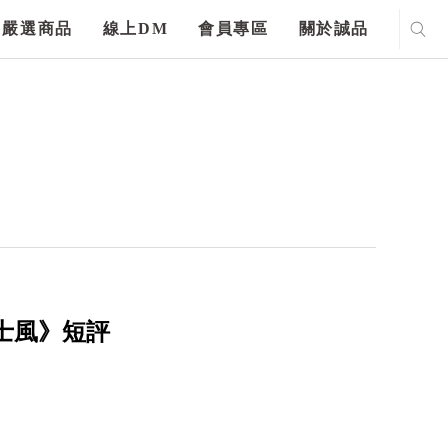
嚴選商品
線上DM
會員專區
關於誠品
士風》短評