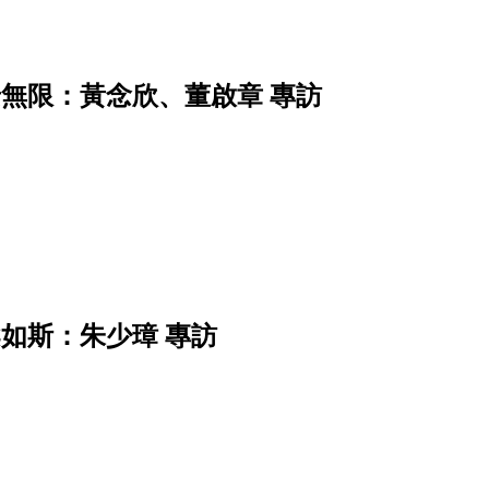
景無限：黃念欣、董啟章 專訪
柔如斯：朱少璋 專訪