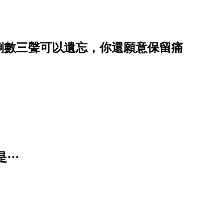
倒數三聲可以遺忘，你還願意保留痛
是⋯