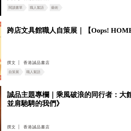
閱讀書單
職人絮語
藝術
跨店文具館職人自策展｜【Oops! HOM
撰文
香港誠品書店
自策展
職人絮語
誠品主題專欄｜乘風破浪的同行者：大館 
並肩馳騁的我們》
撰文
香港誠品書店