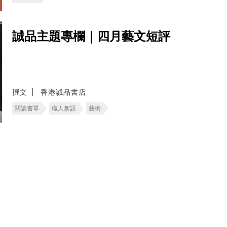
誠品主題專欄｜四月藝文短評
撰文
香港誠品書店
閱讀書單
職人絮語
藝術