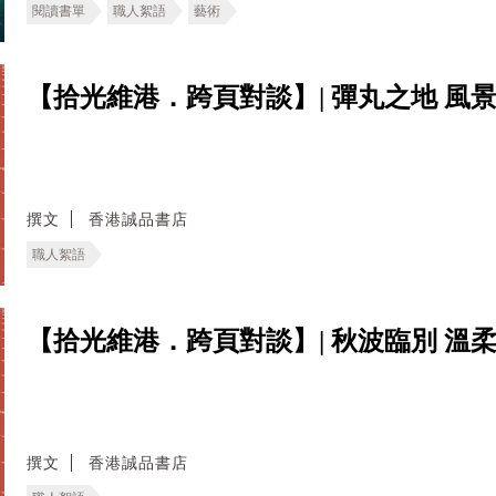
閱讀書單
職人絮語
藝術
【拾光維港．跨頁對談】| 彈丸之地 風
撰文
香港誠品書店
職人絮語
【拾光維港．跨頁對談】| 秋波臨別 溫
撰文
香港誠品書店