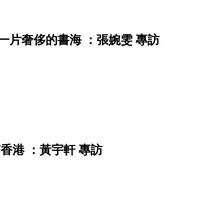
一片奢侈的書海 ：張婉雯 專訪
香港 ：黃宇軒 專訪