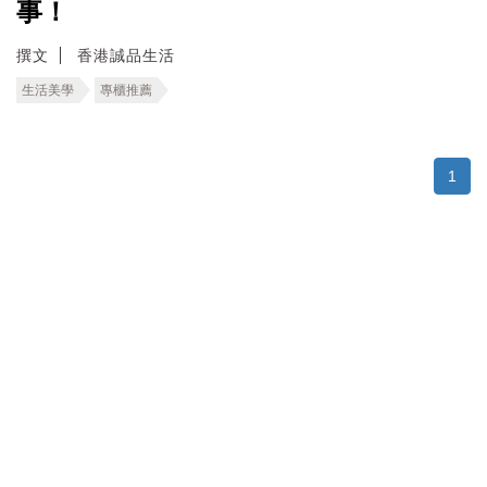
事！
撰文
香港誠品生活
生活美學
專櫃推薦
1