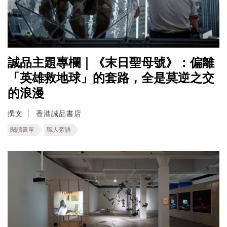
誠品主題專欄｜《末日聖母號》：偏離
「英雄救地球」的套路，全是莫逆之交
的浪漫
撰文
香港誠品書店
閱讀書單
職人絮語