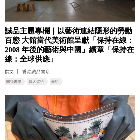
誠品主題專欄｜以藝術連結隱形的勞動
百態 ⼤館當代美術館呈獻「保持在線：
2008 年後的藝術與中國」續章「保持在
線：全球供應」
撰文
香港誠品書店
閱讀書單
職人絮語
藝術