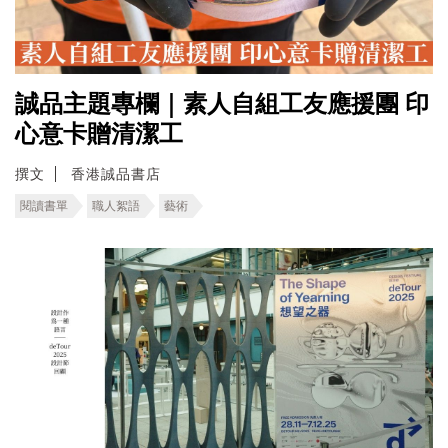
誠品主題專欄｜素人自組工友應援團 印
心意卡贈清潔工
撰文
香港誠品書店
閱讀書單
職人絮語
藝術