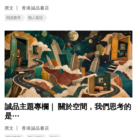
撰文
香港誠品書店
閱讀書單
職人絮語
誠品主題專欄｜ ​關於空間，我們思考的
是⋯
撰文
香港誠品書店