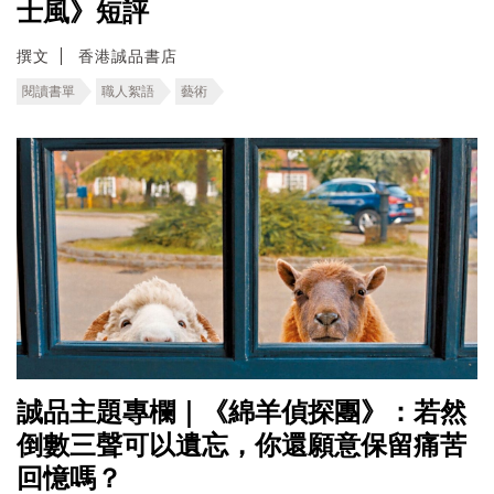
士風》短評
撰文
香港誠品書店
閱讀書單
職人絮語
藝術
誠品主題專欄｜《綿羊偵探團》：若然
倒數三聲可以遺忘，你還願意保留痛苦
回憶嗎？