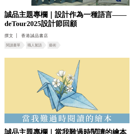
誠品主題專欄｜設計作為一種語言——
deTour2025設計節回顧
撰文
香港誠品書店
閱讀書單
職人絮語
藝術
誠品主題專欄｜當我難過時閱讀的繪本