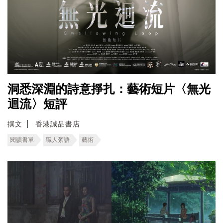
洞悉深淵的詩意掙扎：藝術短片〈無光
迴流〉短評
撰文
香港誠品書店
閱讀書單
職人絮語
藝術