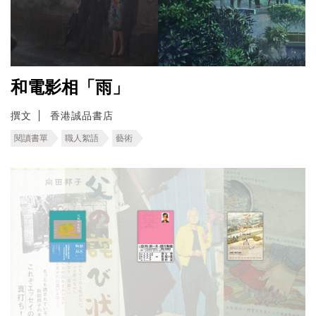
和電影相「雨」
撰文
香港誠品書店
閱讀書單
職人絮語
藝術