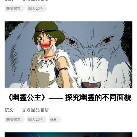
閱讀書單
職人絮語
《幽靈公主》—— 探究幽靈的不同面貌
撰文
香港誠品書店
閱讀書單
職人絮語
藝術