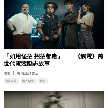
「如用怪招 招招都應」——《觸電》跨
世代電競勵志故事
撰文
香港誠品書店
閱讀書單
職人絮語
藝術