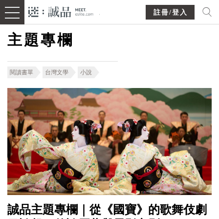
註冊/登入
主題專欄
閱讀書單
台灣文學
小說
誠品主題專欄｜從《國寶》的歌舞伎劇