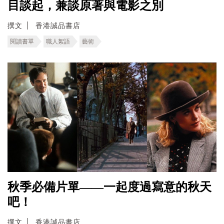
目談起，兼談原著與電影之別
撰文
香港誠品書店
閱讀書單
職人絮語
藝術
秋季必備片單——一起度過寫意的秋天
吧！
撰文
香港誠品書店