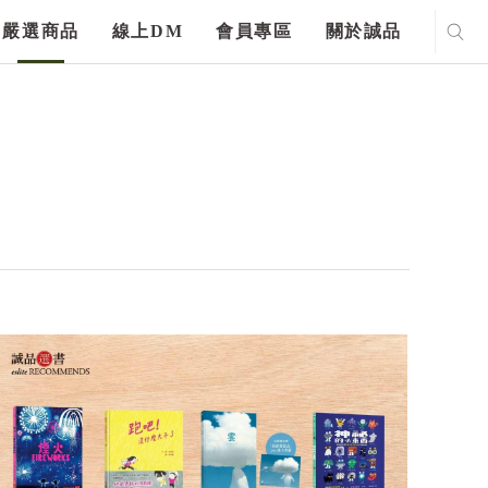
嚴選商品
線上DM
會員專區
關於誠品