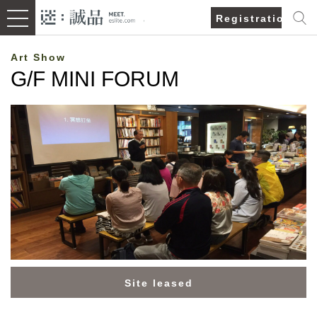
Registration/Lo
Art Show
G/F MINI FORUM
Site leased