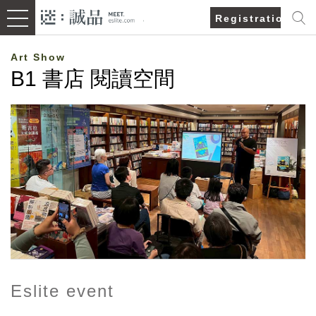
Registration/Lo
Art Show
B1 書店 閱讀空間
Eslite event