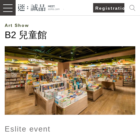
Registration/Lo
Art Show
B2 兒童館
Eslite event