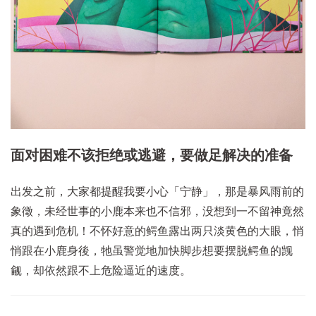
面对困难不该拒绝或逃避，要做足解决的准备
出发之前，大家都提醒我要小心「宁静」，那是暴风雨前的
象徵，未经世事的小鹿本来也不信邪，没想到一不留神竟然
真的遇到危机！不怀好意的鳄鱼露出两只淡黄色的大眼，悄
悄跟在小鹿身後，牠虽警觉地加快脚步想要摆脱鳄鱼的觊
觎，却依然跟不上危险逼近的速度。