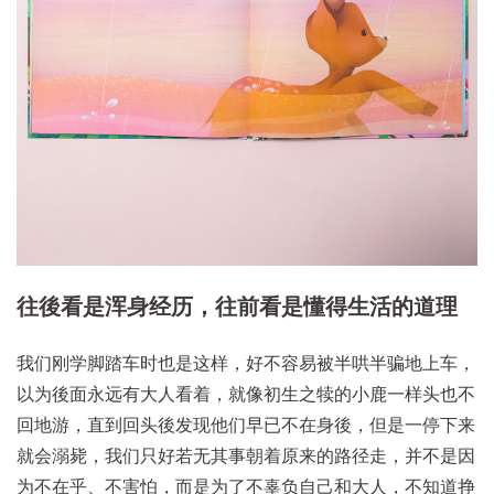
往後看是浑身经历，往前看是懂得生活的道理
我们刚学脚踏车时也是这样，好不容易被半哄半骗地上车，
以为後面永远有大人看着，就像初生之犊的小鹿一样头也不
回地游，直到回头後发现他们早已不在身後，但是一停下来
就会溺毙，我们只好若无其事朝着原来的路径走，并不是因
为不在乎、不害怕，而是为了不辜负自己和大人，不知道挣