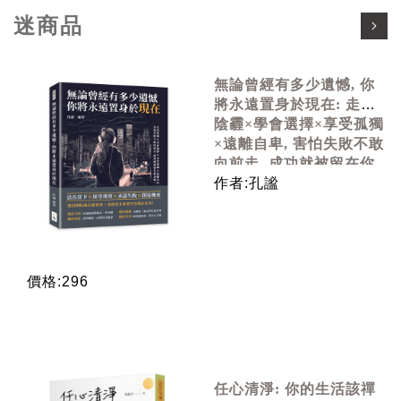
迷商品
無論曾經有多少遺憾, 你
將永遠置身於現在: 走出
陰霾×學會選擇×享受孤獨
×遠離自卑, 害怕失敗不敢
向前走, 成功就被留在你
身後!
作者:孔謐
價格:296
任心清淨: 你的生活該禪