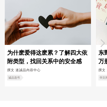
为什麽爱得这麽累？了解四大依
东
附类型，找回关系中的安全感
万
救
撰文
迷誠品內容中心
撰文
诚品选书
华文