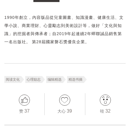
1990年創立，內容版品從兒童圖書、知識漫畫、健康生活、文
學小說、商業理財、心靈勵志到美術設計等，做好「文化與知
識」的挖掘者與傳承者；自2019年起連續2年蟬聯誠品銷售第
一名出版社。 第28屆國家磐石獎優良企業。
阅读文化
心理励志
编辑精选
精选书摘
37
39
32
赞
大心
哇