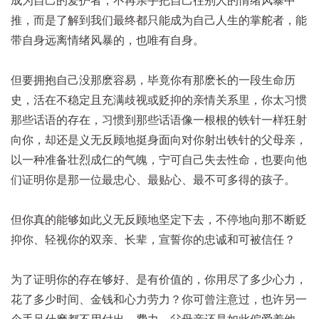
成为自己的爱护者，不再亲手把自己往别人的情绪风暴中
推，而是了解到我们最终都只能成为自己人生的掌舵者，能
带自身远离情绪风暴的，也唯有自身。
但要拥抱自己没那麽容易，毕竟你有那麽长的一段生命历
史，活在不稳定且充满歧视或贬抑的亲情关系里，你太习惯
那些话语的存在，习惯到那些话语像一根根的铁针一样狂射
向你，却还是义无反顾地挺身面向对你射出铁针的父母亲，
以一种准备壮烈成仁的气魄，宁可自己失去性命，也要向他
们证明你是那一位最忠心、最贴心、最不可多得的孩子。
但你真的能够如此义无反顾地坚定下去，不停地向那不断贬
抑你、轻视你的双亲、长辈，宣誓你的忠诚和可被信任？
为了证明你的存在够好、是有价值的，你用尽了多少心力，
花了多少时间、金钱和心力劳力？你可曾注意过，也许另一