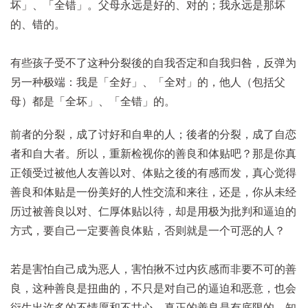
坏」、「全错」。父母永远是好的、对的；我永远是那坏
的、错的。
有些孩子受不了这种分裂後的自我否定和自我归咎，反弹为
另一种极端：我是「全好」、「全对」的，他人（包括父
母）都是「全坏」、「全错」的。
前者的分裂，成了讨好和自卑的人；後者的分裂，成了自恋
者和自大者。所以，重新检视你的善良和体贴吧？那是你真
正领受过被他人友善以对、体贴之後的有感而发，真心觉得
善良和体贴是一份美好的人性交流和来往，还是，你从未经
历过被善良以对、仁厚体贴以待，却是用极为批判和逼迫的
方式，要自己一定要善良体贴，否则就是一个可恶的人？
若是害怕自己成为恶人，害怕揪不过内疚感而非要不可的善
良，这种善良是扭曲的，不只是对自己的逼迫和恶意，也会
衍生出许多的不情愿和不甘心。真正的善良是有底限的，知