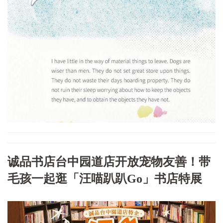
诚品书店台中园道店开放宠物友善！带
毛孩一起逛「汪喵趴趴Go」书店特展