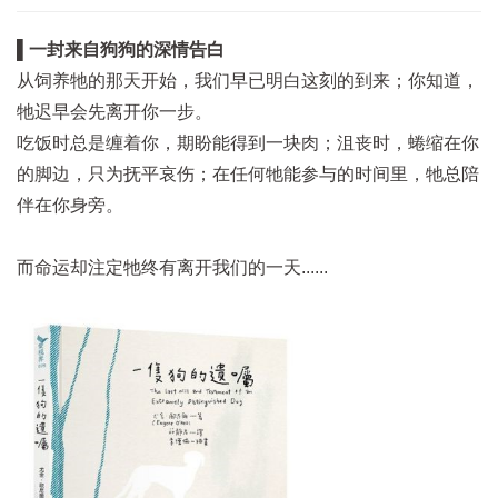
▌一封来自狗狗的深情告白
从饲养牠的那天开始，我们早已明白这刻的到来；你知道，
牠迟早会先离开你一步。
吃饭时总是缠着你，期盼能得到一块肉；沮丧时，蜷缩在你
的脚边，只为抚平哀伤；在任何牠能参与的时间里，牠总陪
伴在你身旁。
而命运却注定牠终有离开我们的一天......