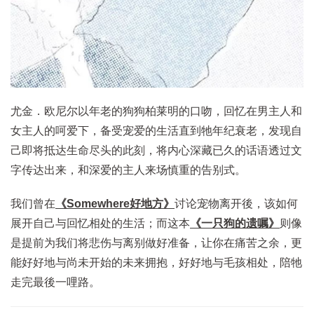
尤金．欧尼尔以年老的狗狗柏莱明的口吻，回忆在男主人和
女主人的呵爱下，备受宠爱的生活直到牠年纪衰老，发现自
己即将抵达生命尽头的此刻，将内心深藏已久的话语透过文
字传达出来，和深爱的主人来场慎重的告别式。
我们曾在
《Somewhere好地方》
讨论宠物离开後，该如何
展开自己与回忆相处的生活；而这本
《一只狗的遗嘱》
则像
是提前为我们将悲伤与离别做好准备，让你在痛苦之余，更
能好好地与尚未开始的未来拥抱，好好地与毛孩相处，陪牠
走完最後一哩路。