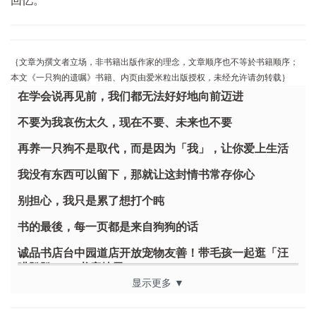
回忆。
｛文章为撰文者立场，非书籍出版作家的理念，文章顺序也不等於书籍顺序；
本文《一只狗的遗嘱》书籍、内页由爱米粒出版授权，未经允许请勿转载｝
在学会说再见前，我们都无法好好地向前迈进
不要为我哀伤太久，现在不要、未来也不要
再养一只狗不是取代，而是因为「我」，让你爱上生活
我没有东西可以留下，那就让这封情书常存你心
别担心，我只是累了想打个盹
书的最後，每一页都是来自狗狗的话
诚品书店台中园道店开放宠物友善！带毛孩一起逛「汪
喵趴趴Go」书店特展
显示更多 ▼