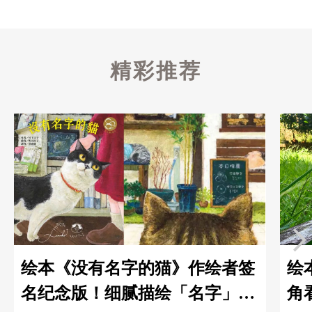
精彩推荐
绘本《没有名字的猫》作绘者签
绘
名纪念版！细腻描绘「名字」是
角