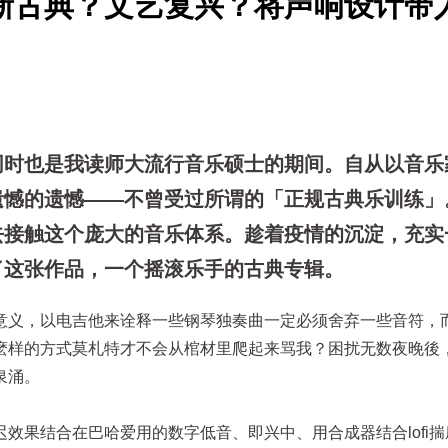
新古典？文艺复兴？将声响设计带
同时也是我读师大流行音乐硕士的期间。自从以音乐
遗憾的遗憾——不曾受过所谓的「正规古典乐训练」
去接触这个庞大的音乐体系。趁着疫情的沉淀，充实
了这张作品，一个摇滚乐手的古典专辑。
意义，以电吉他来诠释一些钢琴独奏曲一定必须舍弃一些音符，
麽样的方式莫札特才不会从棺材里爬起来骂我？困扰无数夜晚後
泉涌。
效果结合在巴哈爱用的数字低音、即兴中、用合成器结合lofi揣