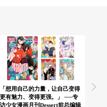
「想用自己的力量，让自己变得
爱，
更有魅力、变得更强。」 ──专
号「
访少女漫画月刊Dessert前总编辑