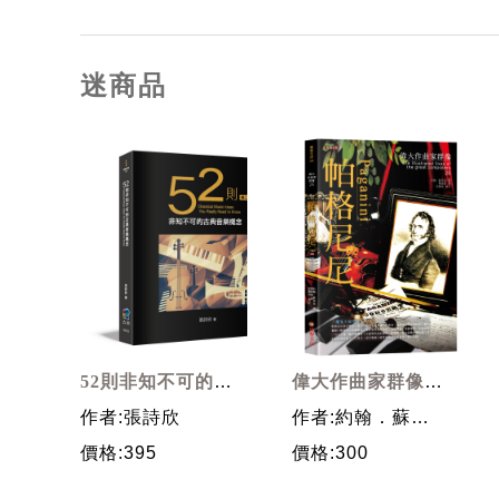
迷商品
52則非知不可的古
偉大作曲家群像:
典音樂概念 (第2
帕格尼尼
作者:張詩欣
作者:約翰．蘇局
版)
登; 彭廣林/ 審訂
價格:395
價格:300