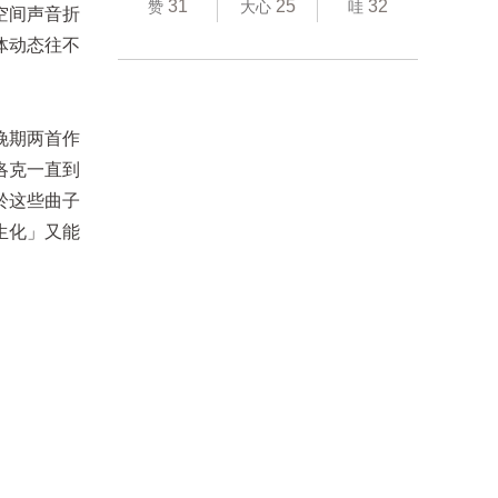
31
25
32
赞
大心
哇
空间声音折
体动态往不
晚期两首作
洛克一直到
於这些曲子
生化」又能