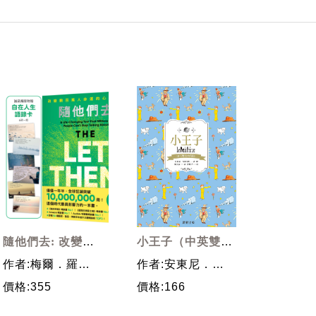
隨他們去: 改變數
小王子（中英雙語
百萬人命運的心理
典藏版） (電子書)
作者:梅爾．羅賓
作者:安東尼．聖
技巧 (誠品獨家版/
斯
修伯里（Antoine
價格:355
價格:166
附自在人生語錄
de Saint-
卡)
Exupéry）