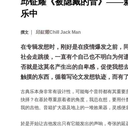
邱钲耀《被隐藏的音》——
乐中
邱鉦耀Chill Jack Man
撰文
在专辑发想时，刚好是在疫情爆发之前，
社会走跳後，一直有个自己也不明白为何
否就是这莫名产生出的自卑感，促使我想
触摸的东西，循着写论文发想轨迹，而有
古典乐本身非常有设计性，可能每个音符都有其重要
抉择？在基於尊重原着者的角度，我总在想，要用什
我的吉他、音箱扩大器及地上的一堆效果器，灵感便
於是开始让吉他发出只有它能发出的声响，夸张的延迟