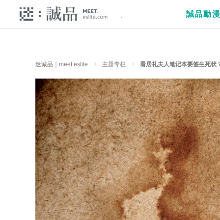
誠品動
迷诚品｜meet eslite
主题专栏
看居礼夫人笔记本要签生死状