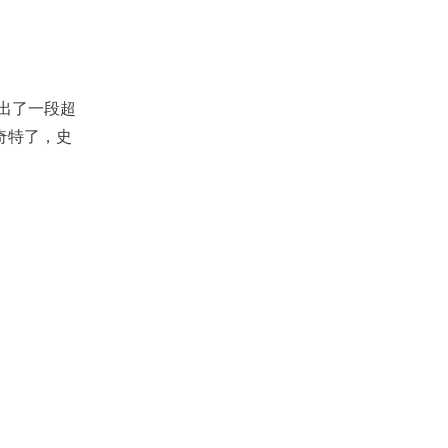
【一個閱讀者的誕生】名人推薦：
码出了一段超
蔡依玲《在燈暗的時候唱歌給自己
活动日期
∣
2025/08/30~2025/09/07
奇特了，史
聽》新書分享會
【一個閱讀者的誕生】名人推薦：
Misa《泡沫》新書分享會
活动日期
∣
2025/06/08~2025/06/21