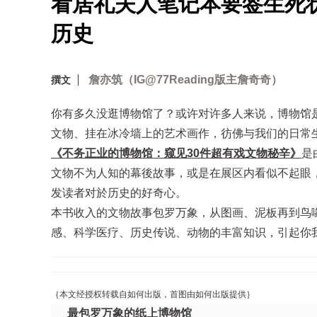
看居礼夫人笔记本要签生死
历史
詹亦筑（IG@77Reading版主詹奇奇）
撰文
你有多久没逛博物馆了？或许对许多人来说，博物馆
文物、挂在冰冷墙上的艺术画作，彷佛与我们的日常
《不务正业的博物馆：窥见30件超有戏文物秘辛》
是
文物不为人知的幕後故事，或是在展区内看似不起眼
发读者对於历史的好奇心。
本书收入的文物故事包罗万象，从图画、泥板再到鸟
感、科学医疗、历史传说、动物的丰富知识，引起你
｛本文经授权转载自如何出版，首图由如何出版提供｝
最包罗万象的纸上博物馆