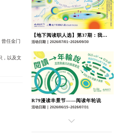
【地下阅读职人选】第37期：我们
生。曾任金门
与科技的距离
活动日期
∣
2026/07/01~2026/09/30
识，以及文
R79漫读丰景节——阅读年轮说
活动日期
∣
2026/06/15~2026/07/31