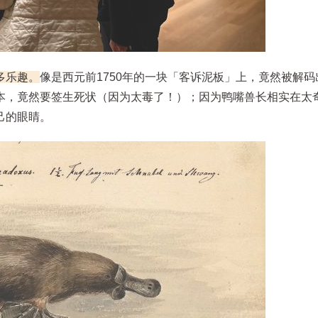
多乐趣。
像是西元前1750年的一块「客诉泥板」上，竟然被解
本，竟然要签生死状（因为太毒了！）；因为鸭嘴兽长相实在太
己的眼睛。