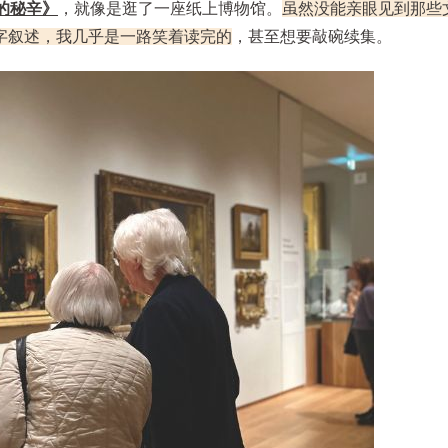
的秘辛》
，就像是逛了一座纸上博物馆。
虽然没能亲眼见到那些
字叙述，我几乎是一路笑着读完的
，甚至想要敲碗续集。