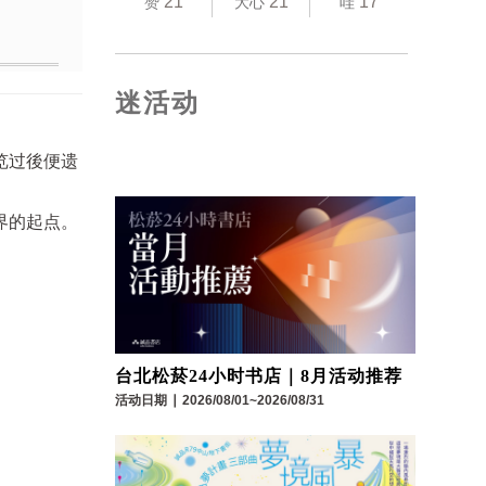
21
21
17
赞
大心
哇
迷活动
览过後便遗
界的起点。
台北松菸24小时书店｜8月活动推荐
活动日期
∣
2026/08/01~2026/08/31