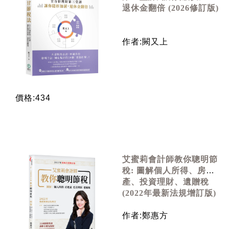
退休金翻倍 (2026修訂版)
作者:闕又上
價格:434
艾蜜莉會計師教你聰明節
稅: 圖解個人所得、房地
產、投資理財、遺贈稅
(2022年最新法規增訂版)
作者:鄭惠方