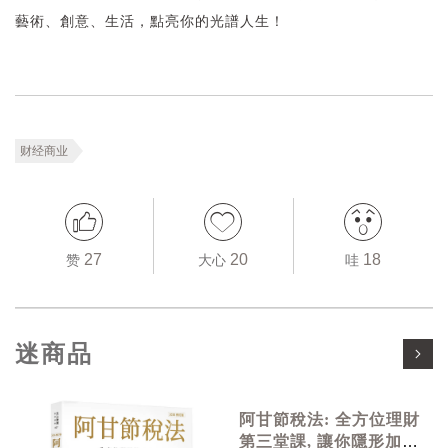
藝術、創意、生活，點亮你的光譜人生！
财经商业
27
20
18
赞
大心
哇
迷商品
阿甘節稅法: 全方位理財
第三堂課, 讓你隱形加薪,