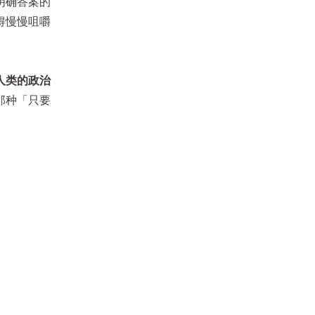
明确答案的
得慢慢咀嚼
人类的政治
那种「只要