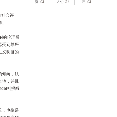
23
27
23
赞
大心
哇
谈的社会评
向。
el的伦理辩
感受到尊严
主义制度的
的倾向，认
之地，并且
del则提醒
见；也像是