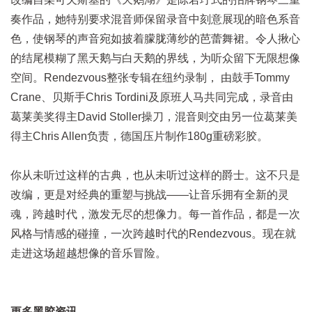
奏作品，她特别要求混音师保留录音中刻意展现的暗色系音
色，使钢琴的声音宛如披着朦胧薄纱的芭蕾舞裙。令人揪心
的结尾模糊了黑天鹅与白天鹅的界线，为听众留下无限想像
空间。Rendezvous整张专辑在纽约录制， 由鼓手Tommy
Crane、贝斯手Chris Tordini及原班人马共同完成，录音由
葛莱美奖得主David Stoller操刀，混音则交由另一位葛莱美
得主Chris Allen负责，德国压片制作180g重磅彩胶。
你从未听过这样的古典，也从未听过这样的爵士。这不只是
改编，更是对经典的重塑与挑战——让音乐拥有全新的灵
魂，跨越时代，激发无尽的想像力。每一首作品，都是一次
风格与情感的碰撞，一次跨越时代的Rendezvous。现在就
走进这场超越想像的音乐冒险。
更多黑胶资讯──