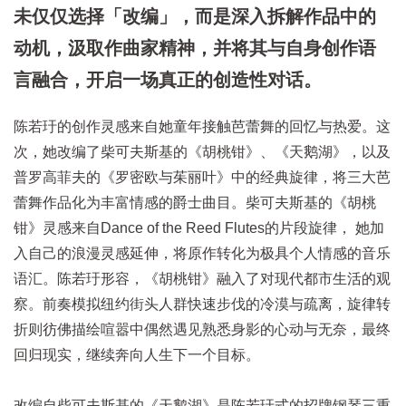
未仅仅选择「改编」，而是深入拆解作品中的
动机，汲取作曲家精神，并将其与自身创作语
言融合，开启一场真正的创造性对话。
陈若玗的创作灵感来自她童年接触芭蕾舞的回忆与热爱。这
次，她改编了柴可夫斯基的《胡桃钳》、《天鹅湖》，以及
普罗高菲夫的《罗密欧与茱丽叶》中的经典旋律，将三大芭
蕾舞作品化为丰富情感的爵士曲目。柴可夫斯基的《胡桃
钳》灵感来自Dance of the Reed Flutes的片段旋律， 她加
入自己的浪漫灵感延伸，将原作转化为极具个人情感的音乐
语汇。陈若玗形容，《胡桃钳》融入了对现代都市生活的观
察。前奏模拟纽约街头人群快速步伐的冷漠与疏离，旋律转
折则彷佛描绘喧嚣中偶然遇见熟悉身影的心动与无奈，最终
回归现实，继续奔向人生下一个目标。
改编自柴可夫斯基的《天鹅湖》是陈若玗式的招牌钢琴三重