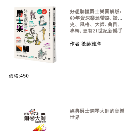
好想聽懂爵士樂圖解版:
60年資深樂迷帶路, 談小
史、風格、大師, 曲目、
專輯, 更有21世紀新樂手
作者:後藤雅洋
價格:450
經典爵士鋼琴大師的音樂
世界