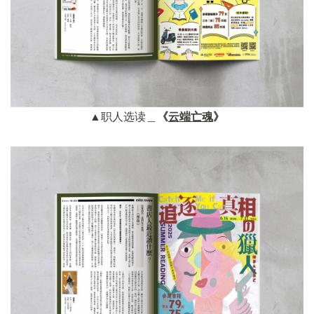
▲职人选读＿
《
云端亡魂
》