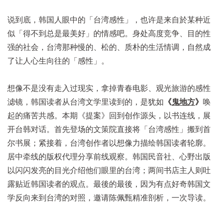
说到底，韩国人眼中的「台湾感性」，也许是来自於某种近
似「得不到总是最美好」的情感吧。身处高度竞争、目的性
强的社会，台湾那种慢的、松的、质朴的生活情调，自然成
了让人心生向往的「感性」。
想像不是没有走入过现实，拿掉青春电影、观光旅游的感性
滤镜，韩国读者从台湾文学里读到的，是犹如
《
鬼地方
》
唤
起的痛苦共感。本期《提案》回到创作源头，以书连线，展
开台韩对话。首先登场的文策院直接将「台湾感性」搬到首
尔书展；紧接着，台湾创作者以想像力描绘韩国读者轮廓。
居中牵线的版权代理分享前线观察。韩国民音社、心野出版
以闪闪发亮的目光介绍他们眼里的台湾；两间书店主人则吐
露贴近韩国读者的观点。最後的最後，因为有点好奇韩国文
学反向来到台湾的对照，邀请陈佩甄精准剖析，一次导读。