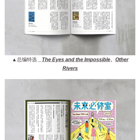
▲总编特选＿
The Eyes and the Impossible
、
Other
Rivers