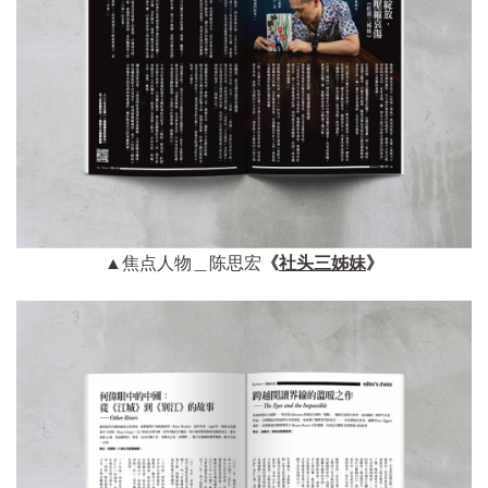
▲焦点人物＿陈思宏
《
社头三姊妹
》