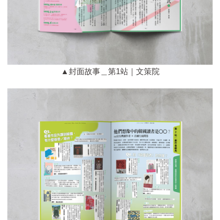
▲封面故事＿第1站｜文策院