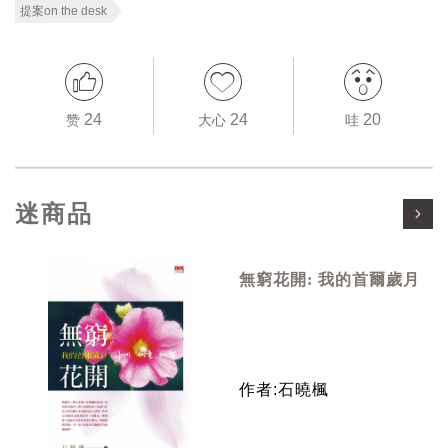
提案on the desk
24
24
20
赞
大心
哇
迷商品
無窮花開: 我的首爾歲月
作者:石曉楓