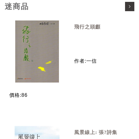
迷商品
飛行之頭顱
作者:一信
價格:86
風景線上: 張?詩集