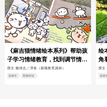
《麻吉猫情绪绘本系列》帮助孩
绘
子学习情绪教育，找到调节情绪
角
的方法
撰文
魏瑋志／澤爸（親職教育講師）
撰文
迷繪本
图像阅读
迷繪