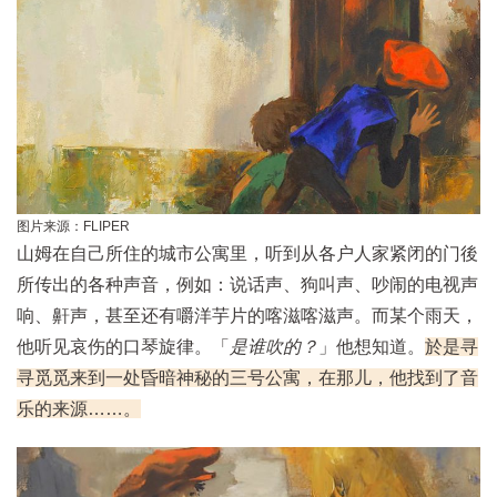
图片来源：FLIPER
山姆在自己所住的城市公寓里，听到从各户人家紧闭的门後
所传出的各种声音，例如：说话声、狗叫声、吵闹的电视声
响、鼾声，甚至还有嚼洋芋片的喀滋喀滋声。而某个雨天，
他听见哀伤的口琴旋律。「
是谁吹的？
」他想知道。
於是寻
寻觅觅来到一处昏暗神秘的三号公寓，在那儿，他找到了音
乐的来源……。