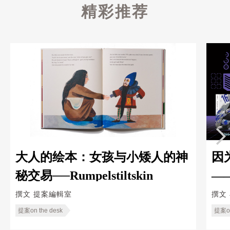
精彩推荐
大人的绘本：女孩与小矮人的神
因
秘交易──Rumpelstiltskin
—
Ka
撰文
提案編輯室
撰文
提案on the desk
提案on