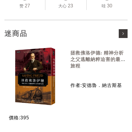
27
23
30
赞
大心
哇
迷商品
拯救佛洛伊德: 精神分析
之父逃離納粹迫害的最終
旅程
作者:安德魯．納古斯基
價格:395