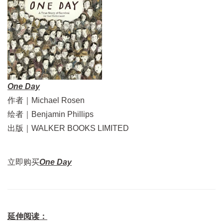
One Day
作者｜Michael Rosen
绘者｜Benjamin Phillips
出版｜WALKER BOOKS LIMITED
立即购买
One Day
延伸阅读：