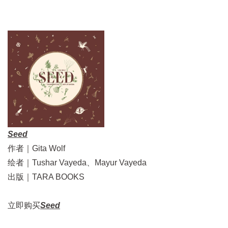
Seed
作者｜Gita Wolf
绘者｜Tushar Vayeda、Mayur Vayeda
出版｜TARA BOOKS
立即购买
Seed