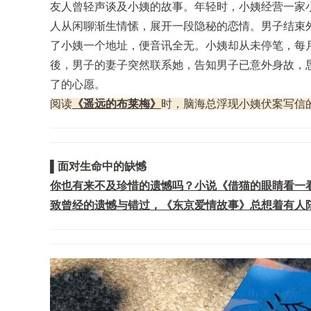
友人曾轻声谈及小姨的故事。年轻时，小姨经营一家
人从闲聊渐生情愫，展开一段隐秘的恋情。男子结束
了小姨一个地址，便音讯全无。小姨却从未停笔，每
後，男子的妻子突然联系她，告知男子已意外身故，
了的心愿。
阅读
《遥远的布莱梅》
时，脑海总浮现小姨伏案写信
▌面对生命中的缺憾
你也有来不及珍惜的遗憾吗？小说《借猫的眼睛看一
致曾经的遗憾与错过，《东京爱情故事》总想着有人