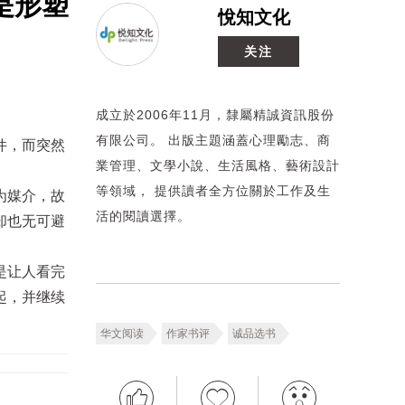
是形塑
悅知文化
关注
成立於2006年11月，隸屬精誠資訊股份
有限公司。 出版主題涵蓋心理勵志、商
件，而突然
業管理、文學小說、生活風格、藝術設計
等領域， 提供讀者全方位關於工作及生
为媒介，故
活的閱讀選擇。
却也无可避
是让人看完
起，并继续
华文阅读
作家书评
诚品选书