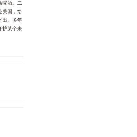
店喝酒。二
赴美国，给
寄出。多年
守护某个未
松菸24小時書店｜10月活動推薦
活动日期
∣
2025/11/01~2025/11/30
松菸24小時書店｜10月活動推薦
活动日期
∣
2025/10/01~2025/10/30