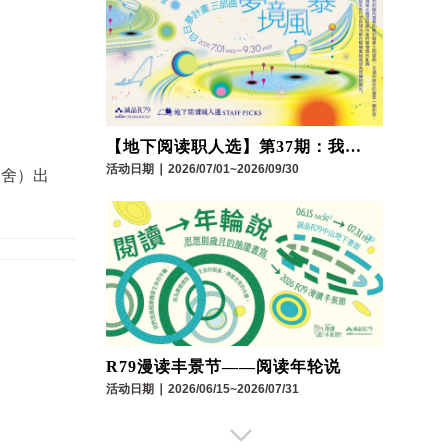
【地下阅读职人选】第37期：我们
与科技的距离
活动日期
∣
2026/07/01~2026/09/30
冬舍）出
R79漫读丰景节——阅读年轮说
活动日期
∣
2026/06/15~2026/07/31