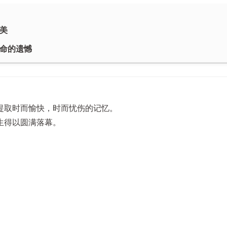
美
命的遗憾
提取时而愉快，时而忧伤的记忆。
生得以圆满落幕。