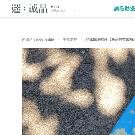
誠品動
迷诚品｜meet eslite
主题专栏
作家陈晓唯读《遥远的布莱梅