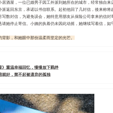
小居酒屋，一位已婚男子因工外派到她所在的城市，经常独自来
外派返回东京，承诺以书信联系。起初他回了几封信，後来称将
月写数封信，为避免误会，她特意用朋友从保险公司拿来的信封
恳请她停止寄信。小姨的执着仍未因此动摇，她继续写着信，如
的背影，和她眼中那份温柔而坚定的光芒。
看》重温幸福回忆，慢慢放下羁绊
陪就好，禁不起被遗弃的孤独