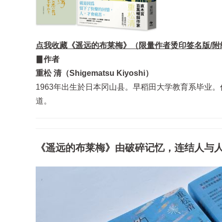
点我收藏《遥远的布莱梅》（限量作者烫印签名版/附
▊作者
重松 清（Shigematsu Kiyoshi）
1963年出生於日本冈山县。早稻田大学教育系毕业。任职
道。
《遥远的布莱梅》由破碎记忆，连结人与