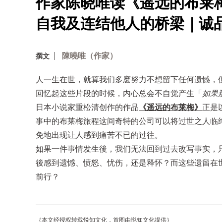
作家陈晓唯读《遥远的布莱
自我及连结他人的桥梁｜诚
陳曉唯（作家）
撰文
人一生在世，就算我们多麽努力不想留下任何遗憾，
回忆起这些片段的时候，内心总会不自觉产生「
如果
日本小说家重松清创作的作品
《遥远的布莱梅》
正是
事中的布莱梅旅程这间奇特的公司可以将过世之人临
免地出现让人感到痛苦不已的过往。
如果一件事情发生後，我们无法回到过去改写事实，
後感到遗憾、愤怒、忧伤，还是释怀？而这些遗留在
前行？
｛本文经授权转载悦知文化，首图由悦知文化提供｝