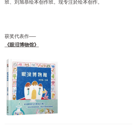
班、刘旭恭绘本创作班。现专注於绘本创作。
获奖代表作──
《眼泪博物馆》