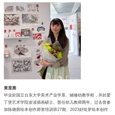
黄显雅
毕业於国立台东大学美术产业学系、辅修幼教学程，并於爱
丁堡艺术学院攻读插画硕士。曾任幼儿教师两年。过去曾参
加陈璐茜绘本创作师资培训班27期、2023好绘芽绘本创作