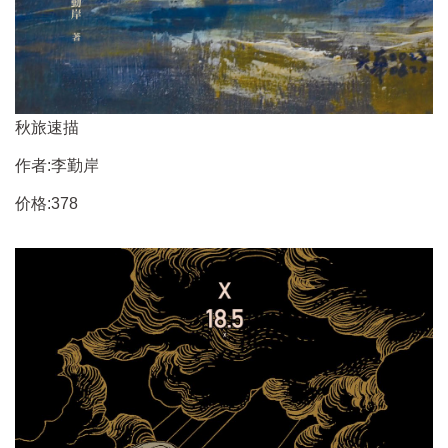
秋旅速描
作者:李勤岸
价格:378