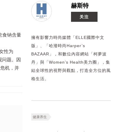
赫斯特
关注
吃食钠含量
擁有影響力時尚媒體「ELLE國際中文
版」、「哈潑時尚Harper’s
、女性为
BAZAAR」，和數位內容網站「柯夢波
现问题。因
丹」與「Women’s Health美力圈」，集
压危机，并
結全球性的視野與觀點，打造全方位的風
格生活。
健康养生