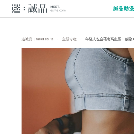
誠品動
迷诚品｜meet eslite
主题专栏
年轻人也会罹患高血压！破除