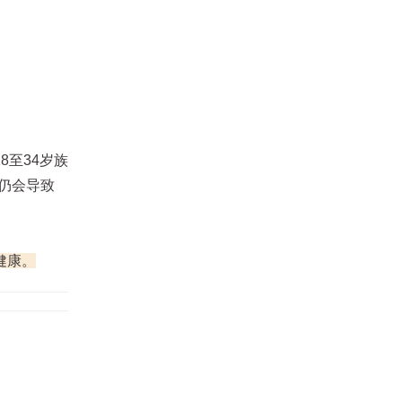
至34岁族
多仍会导致
健康。