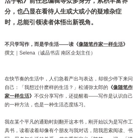
活手帖》前任总编辑等众多身分，累积丰富养
分，也凸显在看待人生或大或小的疑难杂症
时，总能引领读者体悟出新视角。
不只学写作，而是学生活——读
《
像随笔作家一样生活
》
撰文｜Selena（诚品书店 南区企划主任）
在快节奏的生活中，人们急着产出与表达，却很少停下来问
自己：「我想过什麽样的生活？」松浦弥太郎的
《
像随笔作
家一样生活
》
不仅分享写作，还提醒着——写作是认识自己
的一种方法，也是一种生活态度练习。
我在某个平凡的通勤时刻翻开这本书，刚开始以为是写作工
具书，读着读着却像有个朋友与我对话，陪我思索阅读、书