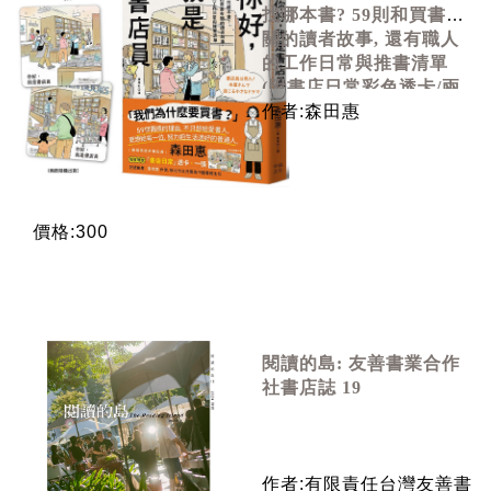
找哪本書? 59則和買書有
關的讀者故事, 還有職人
的工作日常與推書清單
(附書店日常彩色透卡/兩
款隨機出貨)
作者:森田惠
價格:300
閱讀的島: 友善書業合作
社書店誌 19
作者:有限責任台灣友善書