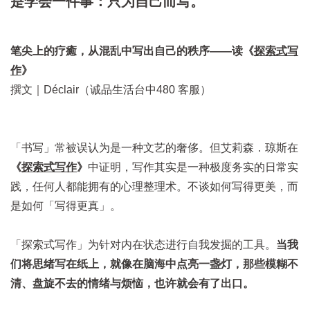
是学会一件事：只为自己而写。
笔尖上的疗癒，从混乱中写出自己的秩序——读
《
探索式写
作
》
撰文｜Déclair（诚品生活台中480 客服）
「书写」常被误认为是一种文艺的奢侈。但艾莉森．琼斯在
《
探索式写作
》
中证明，写作其实是一种极度务实的日常实
践，任何人都能拥有的心理整理术。不谈如何写得更美，而
是如何「写得更真」。
「探索式写作」为针对内在状态进行自我发掘的工具。
当我
们将思绪写在纸上，就像在脑海中点亮一盏灯，那些模糊不
清、盘旋不去的情绪与烦恼，也许就会有了出口。