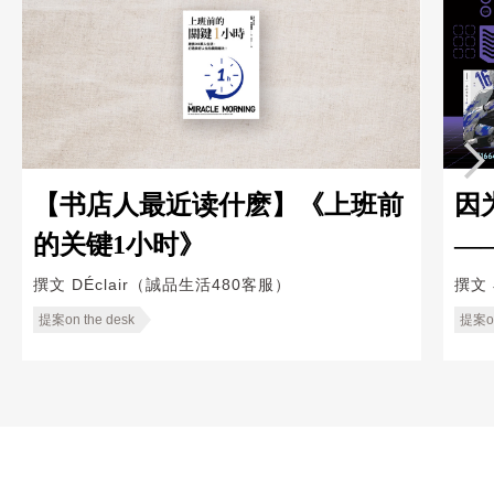
【书店人最近读什麽】《上班前
因
的关键1小时》
—
Ka
撰文
DÉclair（誠品生活480客服）
撰文
提案on the desk
提案on