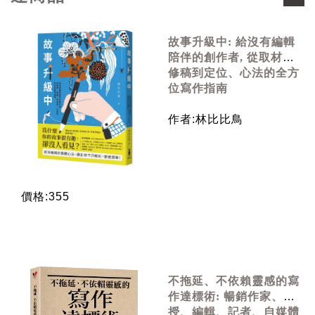
故事升級中: 給沒有編輯
陪伴的創作者, 從取材、
修稿到定位、心法的全方
位寫作指南
作者:林比比鳥
價格:355
不拖延、不依賴靈感的寫
作達標術: 暢銷作家、教
授、編輯、記者、自媒體