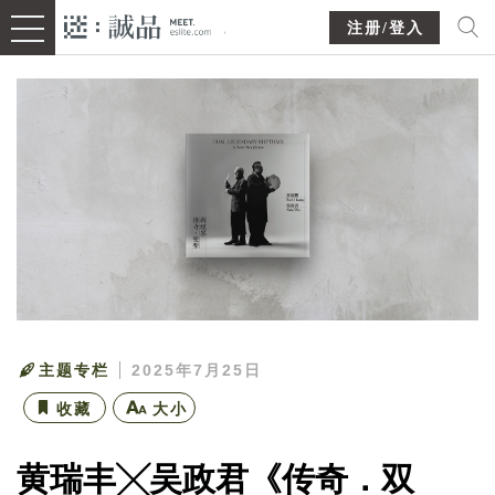
注册/登入
主题专栏
2025年7月25日
收藏
大小
黄瑞丰╳吴政君《传奇．双