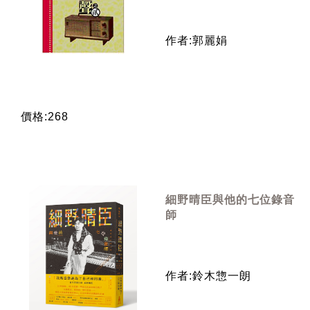
作者:郭麗娟
價格:268
細野晴臣與他的七位錄音
師
作者:鈴木惣一朗