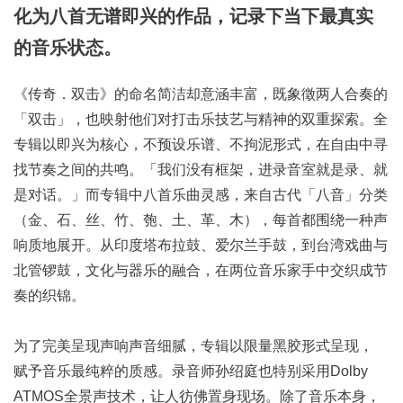
化为八首无谱即兴的作品，记录下当下最真实
的音乐状态。
《传奇．双击》的命名简洁却意涵丰富，既象徵两人合奏的
「双击」，也映射他们对打击乐技艺与精神的双重探索。全
专辑以即兴为核心，不预设乐谱、不拘泥形式，在自由中寻
找节奏之间的共鸣。「我们没有框架，进录音室就是录、就
是对话。」而专辑中八首乐曲灵感，来自古代「八音」分类
（金、石、丝、竹、匏、土、革、木），每首都围绕一种声
响质地展开。从印度塔布拉鼓、爱尔兰手鼓，到台湾戏曲与
北管锣鼓，文化与器乐的融合，在两位音乐家手中交织成节
奏的织锦。
为了完美呈现声响声音细腻，专辑以限量黑胶形式呈现，
赋予音乐最纯粹的质感。录音师孙绍庭也特别采用Dolby
ATMOS全景声技术，让人彷佛置身现场。除了音乐本身，