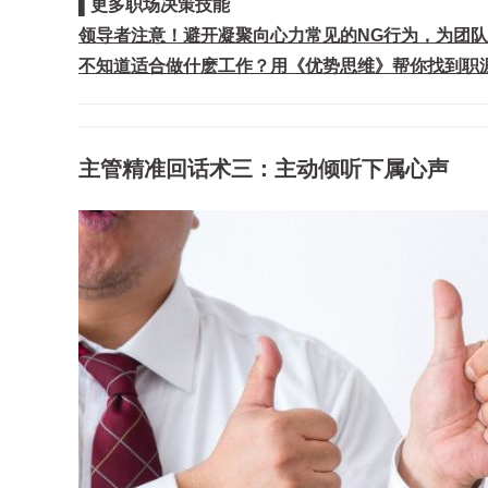
▌更多职场决策技能
领导者注意！避开凝聚向心力常见的NG行为，为团
不知道适合做什麽工作？用《优势思维》帮你找到职
主管精准回话术三：主动倾听下属心声