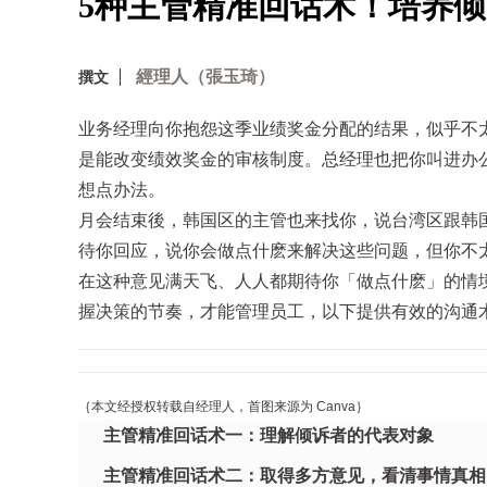
5种主管精准回话术！培养
經理人（張玉琦）
撰文
业务经理向你抱怨这季业绩奖金分配的结果，似乎不
是能改变绩效奖金的审核制度。总经理也把你叫进办
想点办法。
月会结束後，韩国区的主管也来找你，说台湾区跟韩
待你回应，说你会做点什麽来解决这些问题，但你不
在这种意见满天飞、人人都期待你「做点什麽」的情
握决策的节奏，才能管理员工，以下提供有效的沟通
｛本文经授权转载自经理人，首图来源为 Canva｝
主管精准回话术一：理解倾诉者的代表对象
主管精准回话术二：取得多方意见，看清事情真相