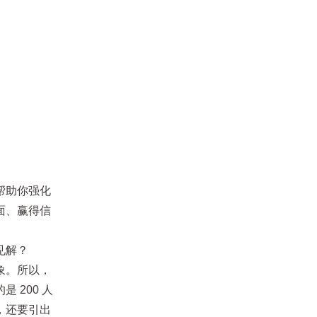
帮助你强化
面、赢得信
见解？
对象。所以，
200 人
，还要引出