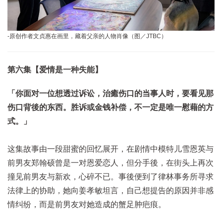
-原创作者文贞惠在画里，藏着父亲的人物肖像（图／JTBC）
第六集【爱情是一种失能】
「你面对一位想透过诉讼，治癒伤口的当事人时，要看见那
伤口背後的东西。胜诉或金钱补偿，不一定是唯一慰藉的方
式。」
这集故事由一段甜蜜的回忆展开，在剧情中模特儿雪恩英与
前男友郑翰硕曾是一对恩爱恋人，但分手後，在街头上再次
撞见前男友与新欢，心碎不已。事後便到了律林事务所寻求
法律上的协助，她向姜孝敏坦言，自己想提告的原因并非感
情纠纷，而是前男友对她造成的蟹足肿疤痕。