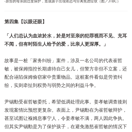
-原告的母亲因过度保护，造成孩子出现依恋与分离焦虑症状（图／JTBC）
第四集【以眼还眼】
「人们总认为血浓於水，於是对至亲的犯罪视而不见、充耳
不闻，但有时陌生人给予的爱，比亲人更深厚。」
故事是一桩「家务纠纷」案件，涉及一名公司的代表崔哲
敏，被保姆指控长期虐待自己女儿，但警方非但不立案，还
配合诬陷保姆偷窃家中贵重物品。这桩案件看似是劳资纠
纷，实则牵扯到权势与弱势之间的利益斗争。
尹锡勳受崔哲敏委托，希望低调处理此事。姜孝敏调查後则
发现案情比预想更复杂。表面上，尹锡勳在为崔哲敏辩护，
甚至试图让褓姆息事宁人，令姜孝敏不满，两人因此争执。
但其实尹锡勳是为了保护孩子，在避免激怒崔哲敏的情况下