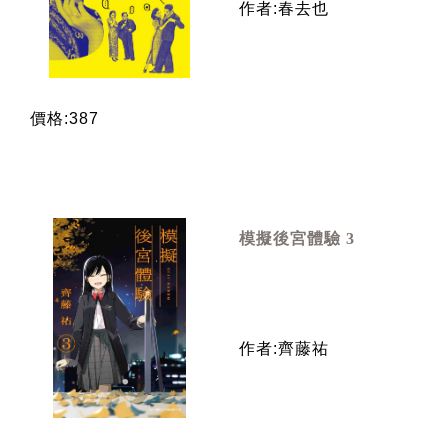
作者:春去也
價格:387
模擬後宮體驗 3
作者:齊藤祐