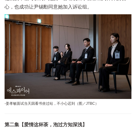
心，也成功让尹锡勳同意她加入诉讼组。
-姜孝敏面试当天因看书坐过站，不小心迟到（图／JTBC）
第二集【爱情这杯茶，泡过方知深浅】