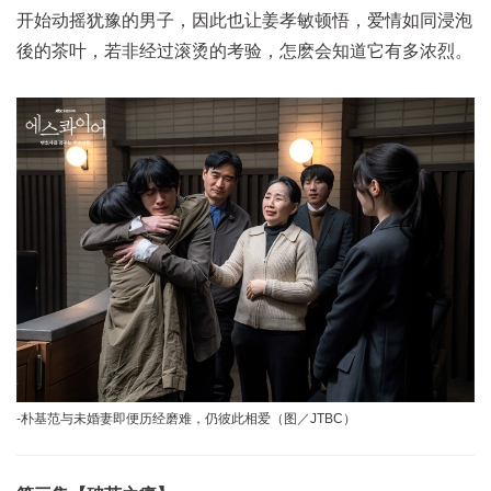
开始动摇犹豫的男子，因此也让姜孝敏顿悟，爱情如同浸泡
後的茶叶，若非经过滚烫的考验，怎麽会知道它有多浓烈。
-朴基范与未婚妻即便历经磨难，仍彼此相爱（图／JTBC）