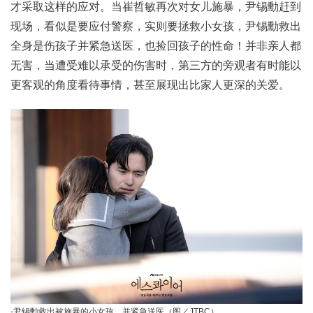
才采取这样的应对。当崔哲敏再次对女儿施暴，尹锡勳赶到
现场，看似是要应付警察，实则要拯救小女孩，尹锡勳救出
全身是伤孩子并紧急送医，也捡回孩子的性命！并非亲人都
无害，当遭受难以承受的伤害时，第三方的旁观者有时能以
更客观的角度看待事情，甚至展现出比家人更深的关爱。
-尹锡勳救出被施暴的小女孩，并紧急送医（图／JTBC）