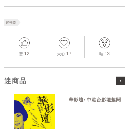
迷韩剧
12
17
13
赞
大心
哇
迷商品
華影壇: 中港台影壇趣聞