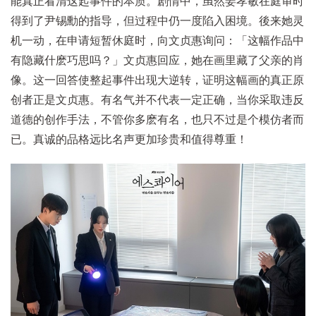
能真正看清这起事件的本质。剧情中，虽然姜孝敏在庭审时
得到了尹锡勳的指导，但过程中仍一度陷入困境。後来她灵
机一动，在申请短暂休庭时，向文贞惠询问：「这幅作品中
有隐藏什麽巧思吗？」文贞惠回应，她在画里藏了父亲的肖
像。这一回答使整起事件出现大逆转，证明这幅画的真正原
创者正是文贞惠。有名气并不代表一定正确，当你采取违反
道德的创作手法，不管你多麽有名，也只不过是个模仿者而
已。真诚的品格远比名声更加珍贵和值得尊重！