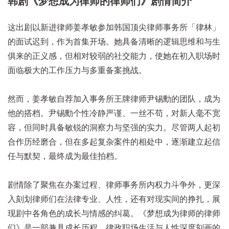
韩剧《梦想成为律师的律师们》剧情简介
这出剧以新进律师姜孝敏参加韩国顶尖律师事务所「律林」
的面试迟到，作为首集开场。她具备清晰的逻辑思维和与生
俱来的正义感，但相对较弱的社交能力，使她在初入职场时
面临极大的工作压力与多重备案挑战。
然而，姜孝敏自荐加入事务所王牌律师尹锡勳的团队，成为
他的搭档。尹锡勳个性冷静严谨、一丝不苟，对新人毫不宽
容，但同时具备敏锐的洞察力与坚强的实力。尽管两人起初
合作历经磨合，但在多起复杂案件的相处中，逐渐建立起信
任与默契，最终成为最佳拍档。
剧情除了聚焦在办案过程、律师事务所内权力斗争外，更深
入刻划律师们在法律专业、人性，还有对现实间的挣扎，展
现剧中各角色的成长与情感的纠葛。《梦想成为律师的律师
们》是一部兼具成长历程、律政职场生活与人性深度刻画的