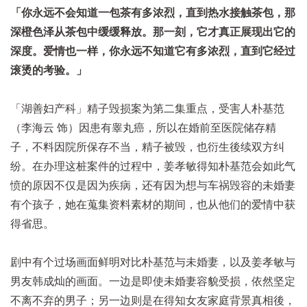
「你永远不会知道一包茶有多浓烈，直到热水接触茶包，那
深橙色泽从茶包中缓缓释放。那一刻，它才真正展现出它的
深度。爱情也一样，你永远不知道它有多浓烈，直到它经过
滚烫的考验。」
「湖善妇产科」精子毁损案为第二集重点，受害人朴基范
（李海云 饰）因患有睾丸癌，所以在婚前至医院储存精
子，不料因院所保存不当，精子被毁，也衍生後续双方纠
纷。在办理这桩案件的过程中，姜孝敏得知朴基范会如此气
愤的原因不仅是因为疾病，还有因为想与车祸毁容的未婚妻
有个孩子，她在蒐集资料素材的期间，也从他们的爱情中获
得省思。
剧中有个过场画面鲜明对比朴基范与未婚妻，以及姜孝敏与
男友韩成灿的画面。一边是即使未婚妻容貌受损，依然坚定
不离不弃的男子；另一边则是在得知女友家庭背景真相後，