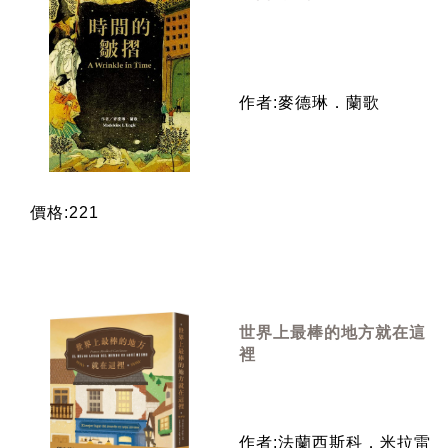
作者:麥德琳．蘭歌
價格:221
世界上最棒的地方就在這
裡
作者:法蘭西斯科．米拉雷