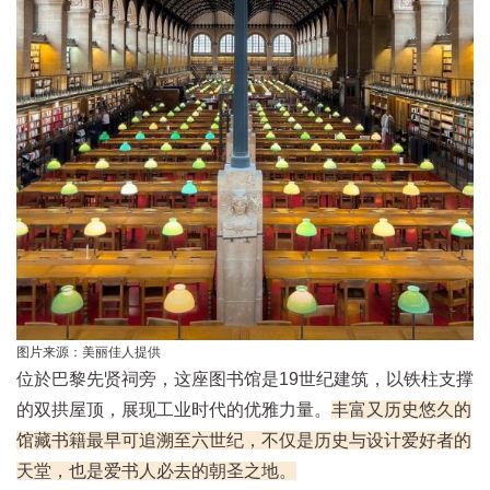
图片来源：美丽佳人提供
位於巴黎先贤祠旁，这座图书馆是19世纪建筑，以铁柱支撑
的双拱屋顶，展现工业时代的优雅力量。
丰富又历史悠久的
馆藏书籍最早可追溯至六世纪，不仅是历史与设计爱好者的
天堂，也是爱书人必去的朝圣之地。