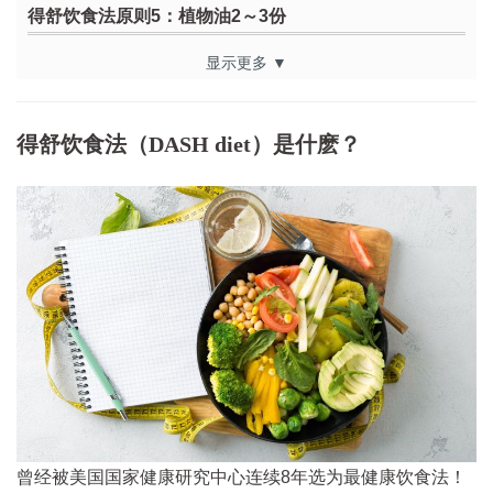
得舒饮食法原则5：植物油2～3份
得舒饮食法原则6：坚果1份
显示更多 ▼
得舒饮食法原则7：乳制品2～3份
得舒饮食法原则8：糖类1份
得舒饮食法（DASH diet）是什麽？
曾经被美国国家健康研究中心连续8年选为最健康饮食法！