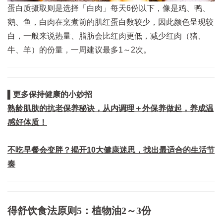
蛋白质摄取则是选择「白肉」每天6份以下，像是鸡、鸭、
鹅、鱼，白肉在烹煮前的肌红蛋白数较少，因此颜色呈现较
白，一般来说热量、脂肪会比红肉更低，减少红肉（猪、
牛、羊）的份量，一周建议最多1～2次。
▌更多保持健康的小妙招
熟龄肌肤的抗老保养秘诀，从内调理＋外保养做起，养成温
感好体质！
不吃早餐会变胖？揭开10大健康迷思，找出最适合的生活节
奏
得舒饮食法原则5：植物油2～3份