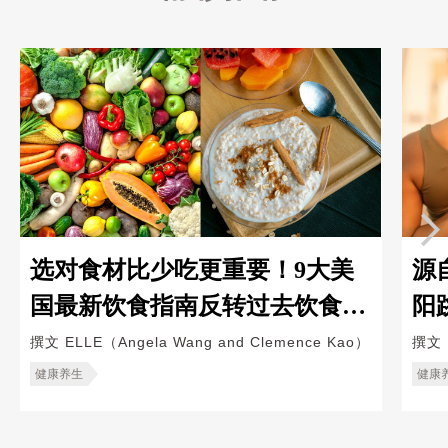
选对食材比少吃更重要！9大美
源
国最新饮食指南反转过去饮食习
阳
惯，打造健康好身材
提
撰文
ELLE（Angela Wang and Clemence Kao）
撰文
健康养生
健康