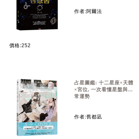
作者:阿爾法
價格:252
占星圖鑑: 十二星座×天體
×宮位, 一次看懂星盤與日
常運勢
作者:舊都凪