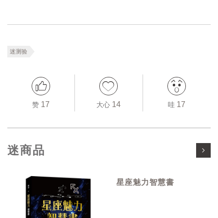
迷测验
17
14
17
赞
大心
哇
迷商品
星座魅力智慧書