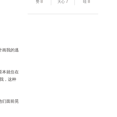
8
7
8
赞
大心
哇
计画我的逃
原本就住在
我，这种
他们面前晃