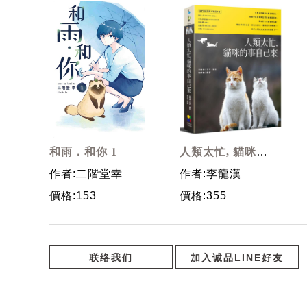
和雨．和你 1
人類太忙, 貓咪的
事自己來
作者:二階堂幸
作者:李龍漢
價格:153
價格:355
联络我们
加入诚品LINE好友