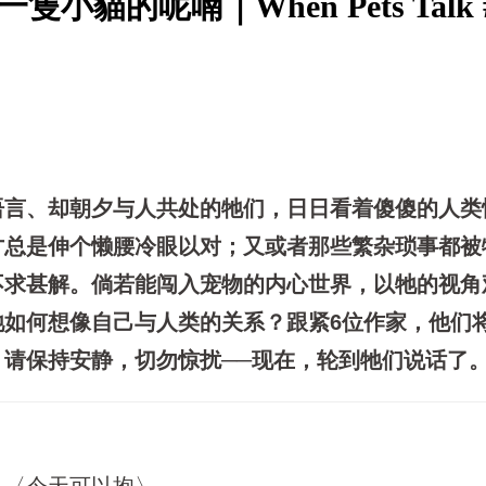
貓的呢喃｜When Pets Talk 
语言、却朝夕与人共处的牠们，日日看着傻傻的人类
才总是伸个懒腰冷眼以对；又或者那些繁杂琐事都被
不求甚解。倘若能闯入宠物的内心世界，以牠的视角
牠如何想像自己与人类的关系？跟紧6位作家，他们
请保持安静，切勿惊扰──现在，轮到牠们说话了