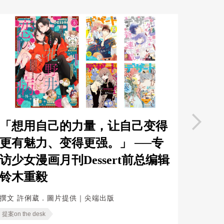
「想用自己的力量，让自己变得
爱，
更有魅力、变得更强。」 ──专
号「
访少女漫画月刊Dessert前总编辑
撰文
提
铃木重毅
提案on th
撰文
許俐葳．圖片提供｜尖端出版
提案on the desk