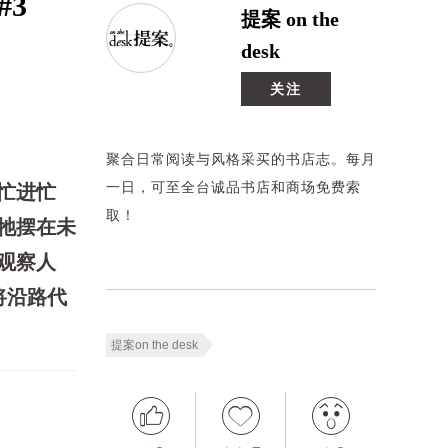
#3
提案 on the
desk
关注
聚合日常阅读与风格采买的书店志。每月
一日，可至全台诚品书店和商场免费索
忙进忙
取！
牠摆在未
观察人
将沿路代
。
提案on the desk