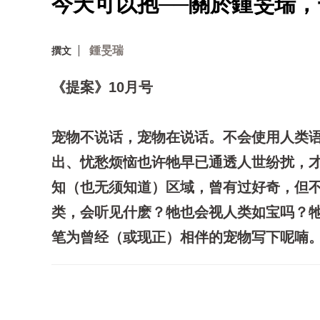
今天可以抱──關於鍾旻瑞，一隻小
鍾旻瑞
撰文
《提案》10月号
宠物不说话，宠物在说话。不会使用人类
出、忧愁烦恼也许牠早已通透人世纷扰，
知（也无须知道）区域，曾有过好奇，但
类，会听见什麽？牠也会视人类如宝吗？
笔为曾经（或现正）相伴的宠物写下呢喃。