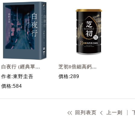
白夜行 (經典單冊
芝初8倍細高鈣黑
回歸版)
芝麻粉/ 380g
作者:東野圭吾
價格:289
價格:584
回列表页
上一则