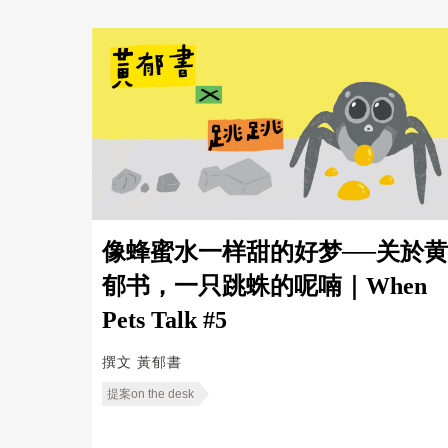
像蜂蜜水一样甜的好梦──关於黄
郁书，一只跳蛛的呢喃｜When
Pets Talk #5
撰文
黃郁書
提案on the desk