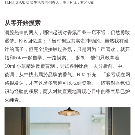
T.I.N.T STUDIO 染生活共同创办人，左／Rita；右／Kris
从零开始摸索
满腔热血的两人，哪怕起初对香氛产业一窍不通，仍然勇敢
逐梦。Kris回忆道：「当时创业其实蛮冲动的。虽然我有设
计的底子，但完全没接触过香氛，只是因为自己喜欢，就开
始和Rita一起自学、一路摸索。」起初，他们只敢拿着
10ml 小瓶精油反覆盲测，尝试各种比例，去分析前、中、
後调，从中找出属於品牌的香气。Rita 补充：「多亏现在网
路很发达，才有这麽多管道可以找到资源。」随着对香氛知
识与经验的积累，两人对於直观地再现心目中的香气早已炉
火纯青。