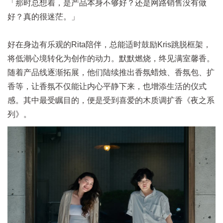
「那时总想着，是产品本身不够好？还是网路销售没有做
好？真的很迷茫。」
好在身边有乐观的Rita陪伴，总能适时鼓励Kris跳脱框架，
将低潮心境转化为创作的动力。默默燃烧，终见满室馨香。
随着产品线逐渐拓展，他们陆续推出香氛蜡烛、香氛包、扩
香等，让香氛不仅能让内心平静下来，也增添生活的仪式
感。其中最受瞩目的，便是受到喜爱的木质调扩香《夜之系
列》。