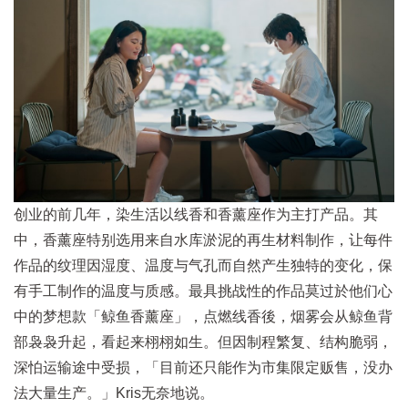
创业的前几年，染生活以线香和香薰座作为主打产品。其
中，香薰座特别选用来自水库淤泥的再生材料制作，让每件
作品的纹理因湿度、温度与气孔而自然产生独特的变化，保
有手工制作的温度与质感。最具挑战性的作品莫过於他们心
中的梦想款「鲸鱼香薰座」，点燃线香後，烟雾会从鲸鱼背
部袅袅升起，看起来栩栩如生。但因制程繁复、结构脆弱，
深怕运输途中受损，「目前还只能作为市集限定贩售，没办
法大量生产。」Kris无奈地说。