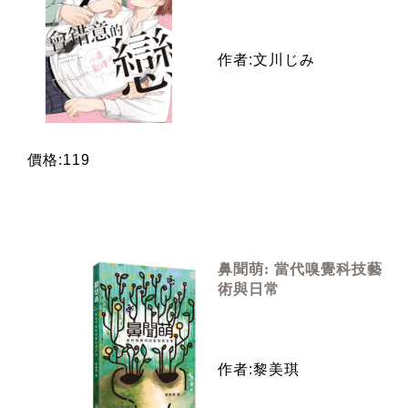
作者:文川じみ
價格:119
鼻聞萌: 當代嗅覺科技藝
術與日常
作者:黎美琪