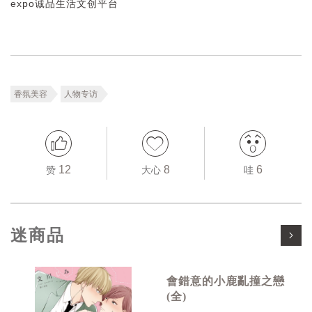
expo诚品生活文创平台
香氛美容
人物专访
12
8
6
赞
大心
哇
迷商品
會錯意的小鹿亂撞之戀
(全)