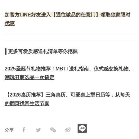
加官方LINE好友进入【通往诚品的任意门】领取独家限时
优惠
▌更多可爱质感送礼清单等你挖掘
2025圣诞节礼物推荐！MBTI 送礼指南、仪式感交换礼物、
潮玩丑萌选品一次搞定
【2026桌历推荐】三角桌历、可爱桌上型日历等，从每天
的翻页找回生活节奏
分享