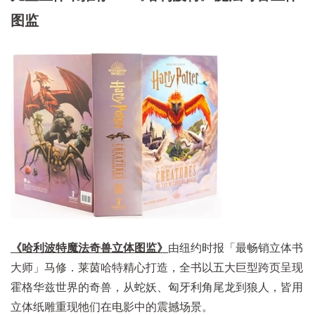
图监
《哈利波特魔法奇兽立体图监》
由纽约时报「最畅销立体书
大师」马修．莱茵哈特精心打造，全书以五大巨型跨页呈现
霍格华兹世界的奇兽，从蛇妖、匈牙利角尾龙到狼人，皆用
立体纸雕重现牠们在电影中的震撼场景。