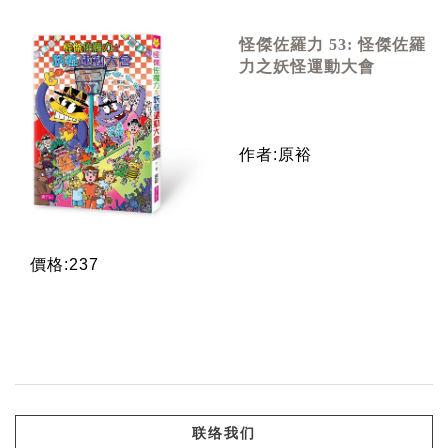
怪傑佐羅力 53: 怪傑佐羅
力之妖怪運動大會
作者:原裕
價格:237
联络我们