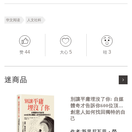
华文阅读
人文社科
44
5
3
赞
大心
哇
迷商品
別讓平庸埋沒了你: 自媒
體奇才告訴你600位頂尖
創意人如何找回獨特的自
己
作者:斯里尼瓦思・勞