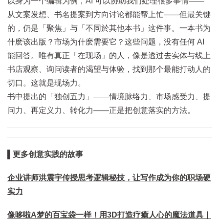
以身为一个编辑为例，AI 可以协助我们处理很多事情——
从文案发想、书名提案到方向讨论都能帮上忙——但最关键
的，仍是「聚焦」与「不同於其他本书」这件事。一本书为
什麽该出版？市场为什麽需要它？这些问题，没有任何 AI
能回答。唯有真正「在现场」的人，像是透过去实体与线上
书店观察、询问读者的渴望与体验，找到那个最能打动人的
切口。这就是现场力。
书中提出的「独创五力」——情境脉络力、市场感受力、提
问力、再定义力、转化力——正是把创意落实的方法。
▌更多创意实践的故事
企业讲师洪震宇传授思考逻辑秘技，让写作成为你的职场硬
实力
像哆啦A梦的百宝袋一样！用3D打造疗癒人心的魔法道具｜