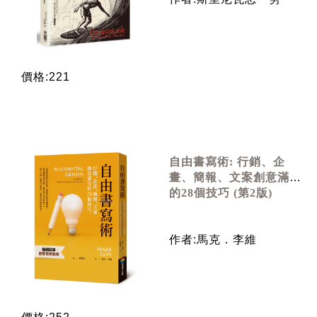
價格:221
自由書寫術: 行銷、企
畫、簡報、文案創意滿分
的28個技巧 (第2版)
作者:馬克．李維