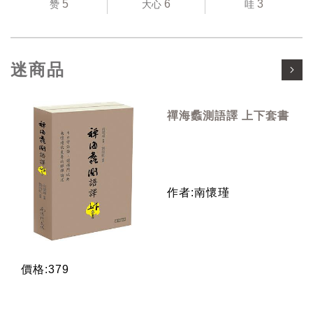
5
6
3
赞
大心
哇
迷商品
禪海蠡測語譯 上下套書
作者:南懷瑾
價格:379