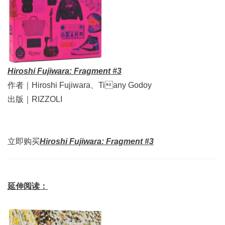
Hiroshi Fujiwara: Fragment #3
作者｜Hiroshi Fujiwara、Tiany Godoy
出版｜RIZZOLI
立即购买
Hiroshi Fujiwara: Fragment #3
延伸阅读：