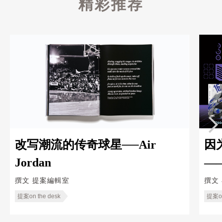
精彩推荐
改写潮流的传奇球星──Air
因
Jordan
—
Ka
撰文
提案編輯室
撰文
提案on the desk
提案on