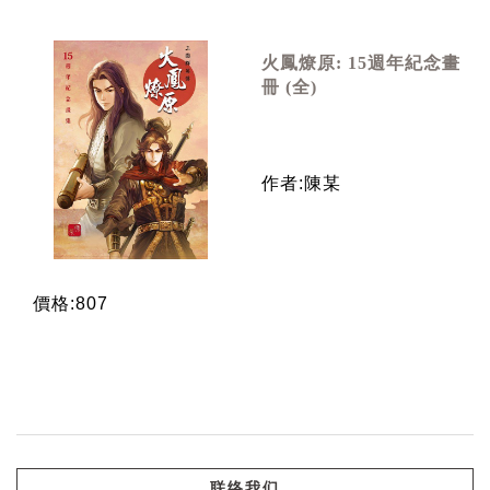
火鳳燎原: 15週年紀念畫
冊 (全)
作者:陳某
價格:807
联络我们