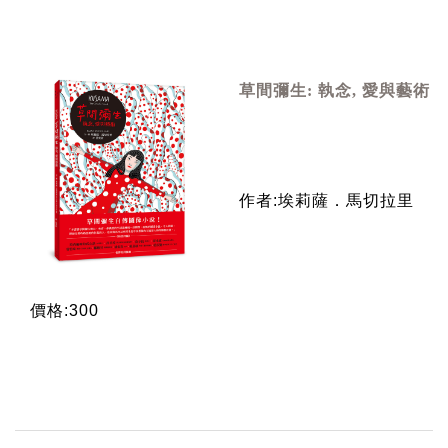
草間彌生: 執念, 愛與藝術
作者:埃莉薩．馬切拉里
價格:300