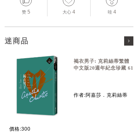
5
4
4
赞
大心
哇
迷商品
褐衣男子: 克莉絲蒂繁體
中文版20週年紀念珍藏 61
作者:阿嘉莎．克莉絲蒂
價格:300