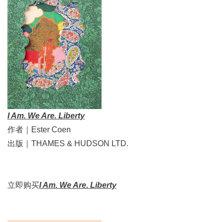
I Am. We Are. Liberty
作者｜Ester Coen
出版｜THAMES & HUDSON LTD.
立即购买
I Am. We Are. Liberty