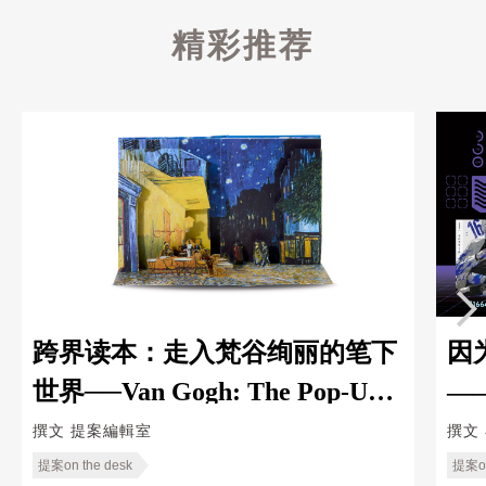
精彩推荐
跨界读本：走入梵谷绚丽的笔下
因
世界──Van Gogh: The Pop-Up
—
Book
Ka
撰文
提案編輯室
撰文
提案on the desk
提案on